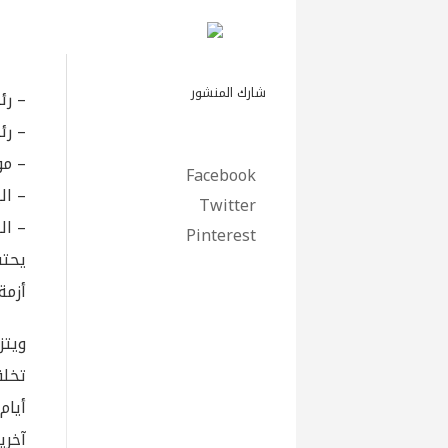
شارك المنشور
– رئ
– رئ
– مو
Facebook
– الباحث
Twitter
– البنك الد
Pinterest
يحتف
أزمة
ويتز
آخري