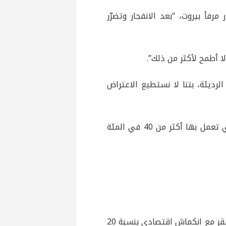
ه انفجار مرفأ بيروت، “بعد الانفجار وتضرّر
ا أطمح لأكثر من ذلك”.
تصاديّة الرديئة، بتنا لا نستطيع الاعتراض
فيما روت ريتا الدويهي (35 عامًا) للأناضول، كيف حسمت الشركة التي تعمل بها أكثر من 40 في المئة
وقال الخبير الاقتصادي، باتريك مارديني للأناضول، “هذه النسبة من الفقر مع انكماش اقتصادي بنسبة 20