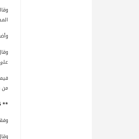
المط
وأضا
على 
من ر
** 55 نسبة الفقر
وفقا 