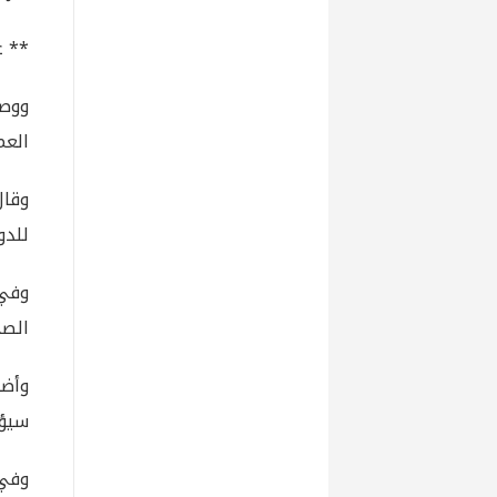
** ع
ووصف
العم
وقال
للدو
وفي 
الصح
وأضا
سيؤد