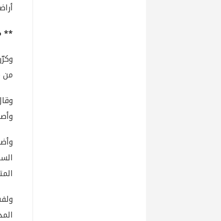
أراض
** 
وكرّ
من م
وقال
وأصب
وأضا
السل
المت
ولفت
المد