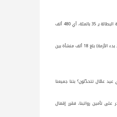
وقدر محمد شمس الدين، الباحث في الشركة الدولية للمعلومات، نسبة البطالة بـِ 35 بالمئة، أي 480 ألف
وأضاف الباحث الاقتصادي للأناضول أن “عدد الشركات التي أقفلت (منذ بدء الأزمة) بلغ 18 ألف منشأة بين
اصّة “عن أي عيد عمّال تتحدّثون؟ بتنا جميعنا
ر على تأمين رواتبنا، فقرر إقفال