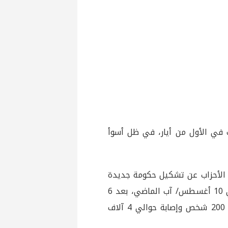
ف في الأول من أيار، في ظل أسوأ
ز الأحزاب عن تشكيل حكومة جديدة
تخلف حكومة تصريف الأعمال، برئاسة حسان دياب، التي استقالت في 10 أغسطس/ آب الماضي، بعد 6
أيام من انفجار كارثي بمرفأ العاصمة بيروت، أسفر عن مقتل أكثر من 200 شخص وإصابة حوالي 4 آلاف