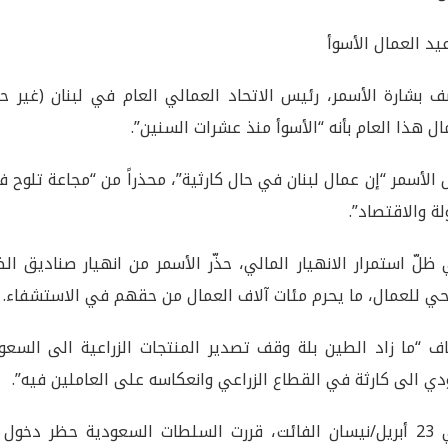
يد العمال الأسوأ
 بشارة الأسمر، رئيس الاتحاد العمالي العام في لبنان (غير ح
ال هذا العام بأنه “الأسوأ منذ عشرات السنين”.
 الأسمر “إن عمال لبنان في حال كارثية”، محذراً من “مجاعة تلوح 
لة والاقتصاد”.
ظلّ استمرار الانهيار المالي، حذّر الأسمر من انهيار صناديق ال
ي للعمال، ما يحرم مئات آلاف العمال من حقهم في الاستشفاء.
ف “ما زاد الطين بلة وقف تصدير المنتجات الزراعية الى السعو
ي الى كارثة في القطاع الزراعي وانعكاسه على العاملين فيه”.
وفي 23 أبريل/نيسان الفائت، قررت السلطات السعودية حظر دخول 