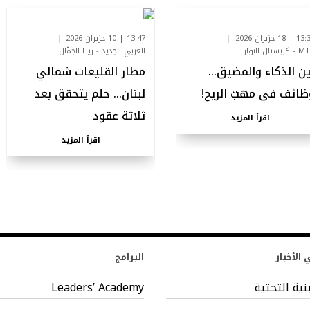
| 18 حزيران 2026
13:47 | 10 حزيران 2026
ريستال النوار
العربي الجديد - ريتا الجمّال
ين الذكاء والمضيق…
مطار القليعات شمالي
ظائف في مهبّ الريح!
لبنان… حلم يتحقق بعد
ثلاثة عقود
اقرأ المزيد
اقرأ المزيد
الأخبار
البرامج
بنية التحتية
Leaders’ Academy