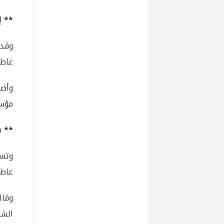
** إقفال
عاطل
مؤسس
** ب
عاطل
وقال
الشر