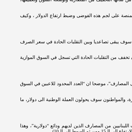
ار عتبة الـ15 الفا تارة، وانخفاضه فجأة الى الـ 12 الف ليرة، ما هي قدرة المنصة على لجم هذه الفوضى وضبط ارتفاع الدولار ، وكيف
ي سوف يبقى تصاعديا وبين التقلبات الحادة في سعر الصرف
نصة تستطيع ان تخفف من التقلبات الحادة التي تسجل في السوق الموازية
 المصارف”، موضحا ان “العدد المحدود للاعبين في السوق
، والمواطنون سوف يحولون العملة الوطنية الى دولار، ما
لبنانيين من المصارف الذين لديهم ودائع “دولارية”، وهذا