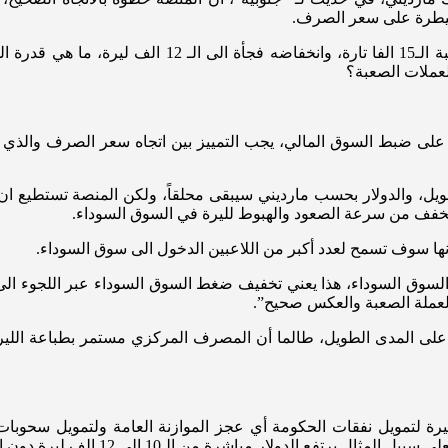
لسيطرة على سعر الصرف.
وفي ظل التقلبات التي تشهدها السوق السوداء مع تخطي الدول
عملات الصعبة؟
تها على ضبط السوق المالي، يجب التمييز بين اتجاه سعر الصرف والذ
ي اتجاه الدولار على المدى الطويل، والدولار بحسب مارديني سيبقى محلقاً، ولكن الم
نها سوف تسمح لعدد أكبر من اللاعبين الدخول الى سوق السوداء.
لسوق السوداء، هذا يعني تخفيف ضغط السوق السوداء عبر اللجوء الى
عملة الصعبة والعكس صحيح”.
على المدى الطويل، طالما أن المصرف المركزي مستمر بطباعة الليرة
 لتمويل نفقات الحكومة أي عجز الموازنة العامة ولتمويل سحوبات ال
الـ10 الى 12 الف ليرة دون الارتفاع الى الـ15 ومن ثم الهبوط الى الـ10).