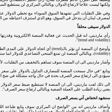
ولكنها ليست علاجا لارتفاع الدولار، وبالتالي المركزي لن يستطيع ا
لمصرف لبنان أن يتدخل في السوق، وهو الذي استنزف احتياطه من ال
الدولار سيبقى محلقاً
رأى مارديني، انه قبل الحديث عن فعالية المنصة الالكترونية وقدر
(trend and volatility)”.
وأوضح ان المنصة لن تؤثر بالـ(trend) أ
(volatility)، وبالتالي المنصة لن تمنع المنحى التصاعدي للدولار انما ستخفف من سرعة الصعود والهبوط لليرة في السوق السوداء.
وأشار مارديني الى ان المنصة سوف تساهم بالتخفيف من التقلبات، لأ
وتابع “في حال سمحت المنصة للمصارف التداول بالدولار على سعر ا
سيؤدي الى ارتفاع سعر الصرف بحدة في حال واجه مشكلة في ضخ ال
الى ذلك لفت مارديني، الى ان المنصة لا تستطيع ضبط سعر الدولار 
يعني زيادة الطلب على العملة الصعبة وبالتالي ارتفاع سعر الصرف”.
سنشهد انخفاض آني بسعر الصرف
وأضاف مارديني انه من “الواضح ان المركزي سوف يتابع طباعة الليرة
بالتالي يشير ان الاتجاه العام للدولار هو تصاعديا ولكن بأقل تقلبات، (فعلى سبيل المثال يرتفع الدولار مباشرة من 