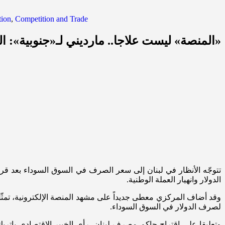
tion
,
Competition and Trade
«المنصة» ليست علاجا.. مارديني لـ«جنوبية»: ا
تتوجّه الأنظار في لبنان إلى سعر الصرف في السوق السوداء بعد قر
الدولار وانهيار العملة الوطنية.
وقد أضاف المركزي معطى جديداً على مشهد المنصة الإلكترونية، تمثّل 
لصرف الدولار في السوق السوداء.
وتعليقا على اقتراح حاكم مصرف لبنان، رأى الخبير الاقتصادي باتري