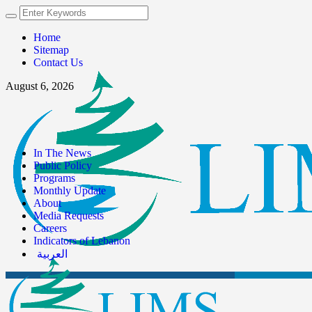
Home
Sitemap
Contact Us
August 6, 2026
In The News
Public Policy
Programs
Monthly Update
About
Media Requests
Careers
Indicators of Lebanon
العربية