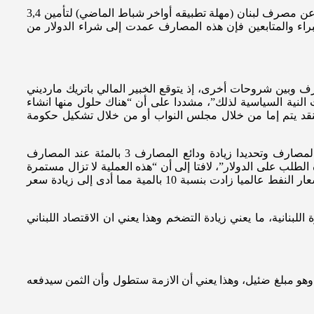
في مقابل هذا المشهد هناك تفسيرات عديدة لهذا الارتفاع، وإتهامات للمصارف بأنها السبب الرئيسي لأنها ملزمة تطبيق لتعميم 154، الصادر عن مصرف لبنان (مهلة تطبيقه أواخر شباط الماضي) لتأمين 3,4
براء والمتابعين فإن هذه المصارف عمدت إلى شراء الدولار من
ف وبين شروحات أخرى، إذ يتوقع الخبير المالي باتريك مارديني
النية السياسية لذلك”، مشددا على أن “هناك حلول منها انشاء
 النقد يتم إما من خلال مجلس النواب أو من خلال تشكيل حكومة
يضيف:”على المدى الطويل إتجاه الدولار نحو التصعيد، وهناك عوامل على المدى القصير أدت إلى تسريع هذه الوتيرة، منها إعادة هيكلة المصارف وتحديدا زيادة ودائع المصارف 3 بالمئة عند المصارف
لطلب على الدولار”، لافتا إلى أن “هذه العملية لا تزال مستمرة
إلى اليوم إلى حين صدور تقرير لجنة الرقابة على المصارف، وهذا ما سيدفع المصارف إلى إستمرار حاجتها إلى الدولار الفريش، كما أن أسعار النفط عالميا زادت بنسبة 10 بالمية مما أدى إلى زيادة سعر
لبنانية، ما يعني زيادة التضخم وهذا يعني ان الاقتصاد اللبناني
 إلى خطة حكومة تصريف الاعمال فإنها تعتبر أن الخسائر 83 مليار دولار، والزيادة في رأسمال المصارف لا يزيد عن 4 مليار وهو مبلغ ضئيل، وهذا يعني أن الازمة ستطول وأن الثمن سيدفعه