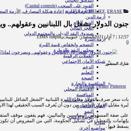
التدقيق الجنائي
القيود على السحب (Capital controls)
ERASE
,
BELIEF
,
أزمة الليرة
اللائحة الرمادية
,
إعادة هيكلة المصارف
,
الأزمة الم
أزمة الدين
الدين العام
جنون الدولار يشغل بال اللبنانيين وعقولهم.. و
العجز المالي
صندوق النقد الدولي والمجتمع الدولي
12:57 | 7 آذار 2021
المصدر:
جنوبية
أزمة الليرة
0
التضخم وانخفاض قيمة الليرة
مجلس النقد والدولرة
العملات الرقمية
شبكة الأمان الاجتماعي
شارك المنشور
الدعم
التعليم
الصحة
المنافسة والتجارة
Facebook
Twitter
Pinterest
الاقتصاد المحلي
المنافسة
التجارة العالمية
ليرة مقابل الدولار الواحد ، من دون أن يُعرف السبب الحقيقي لهذا الار
النمو الاقتصادي
النمو
على ضفة المسؤولين السياسيين والماليين، فهم يقفون موقف المتفرج 
الوضع الأمني
بإتهامات بالتعطيل في تشكيل الحكومة، التي من المفروض أن تكون الخ
سوريا
يسقط فيها .
مواضيع أخرى