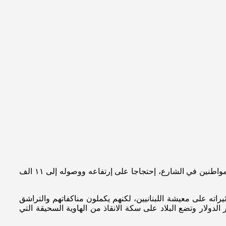
بات سعر صرف الدولار مقابل الليرة اللبنانية “الشغل الشاغل للبنانيين” منذ مطلع شهر آذار الحالي، وسببا لإندلاع تحركات يومية من قبل المواطنين في الشارع، إحتجاجا على إرتفاعه ووصوله إلى ١١ الف
ته على معيشة اللبنانيين، لكنهم يكملون مناكفاتهم والتراشق
دولار وتضع البلاد على سكة الانقاذ من الهاوية السحيقة التي