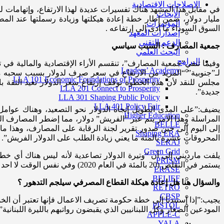
الاصلاحات الاقتصادية
الأبحاث
مليار دولار، ضمن إطار خطة إعادة هيكلتها وزيادة رسملتها عند الم
المؤتمرات
السوق السوداء ما أدى إلى إرتفاعه .
إصدارات المعهد
الدعم التقني
جمعية المصارف : السبب سياسي
البحث العلمي
البرامج
وفيما تنفي”جمعية المصارف”، تنقسم الأراء الإقتصادية والمالية في 
Leaders’ Academy
لـ”جنوبية” “المزيد من الارتفاع في سعر صرف لدولار بسبب سحبه من
LLA 101 Economic Foundations of Prosperity
مجلس للنقد لأن هذه الخطوة توقف إرتفاع سعر الدولار تعيد الثقة ب
LLA 201 Connect to Prosperity
جديدة”.
LLA 301 Shaping Public Policy
LLA 401 Policy Fair
Higher Education
المراسلة وهذا الامر يتم عبر “الفريش” دولار، مما إضطر المصارف الل
BELLE
Shaping ERA
المحروقات عشرة بالمئة ما يعني زيادة الطلب على الدولار الفريش”.
SERAJ
Green Grid
يلفت مارديني إلى أن “وتيرة الدولار تصاعدية لأنه ليس هناك أي خطوة 
PRISM
يستمر في التقلص (20 بالمئة في العام 2020) وفي نفس الوقت لا احد لديه ثقة بالليرة اللبنانية”.
ERASE
BELIEF
والسؤال هنا هل إعادة هيكلة القطاع المصرفي سيلجم التدهور ؟
RETRO
CBSP
PISTOL
المودعين الصغار وكل اللبنانيين الذي يقبضون رواتبهم بالليرة اللبنانية”.
APPLE-C
YALA