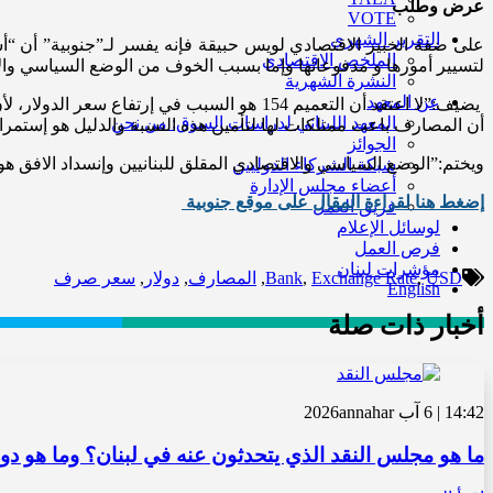
عرض وطلب
VOTE
التقرير الشهري
على ضفة الخبير الاقتصادي لويس حبيقة فإنه يفسر لـ”جنوبية” أن “أس
الملخص الاقتصادي
لتسيير أمورها و مدفوعاتها وإما بسبب الخوف من الوضع السياسي وال
النشرة الشهرية
عن المعهد
المعهد اللبناني لدراسات السوق: من نحن
أن المصارف باعت ممتلكات لها لتأمين هذه النسبة والدليل هو إستمرار
الجوائز
ويختم:”الوضع السياسي والاقتصادي المقلق للبنانيين وإنسداد الافق هو 
شبكة الشركاء الدوليين
أعضاء مجلس الإدارة
إضغط هنا لقراءة المقال على موقع جنوبية
فريق العمل
لوسائل الإعلام
فرص العمل
مؤشرات لبنان
USD
,
Exchange Rate
,
Bank
,
المصارف
,
دولار
,
سعر صرف
English
أخبار ذات صلة
14:42 | 6 آب 2026
annahar
ما هو مجلس النقد الذي يتحدثون عنه في لبنان؟ وما هو دوره