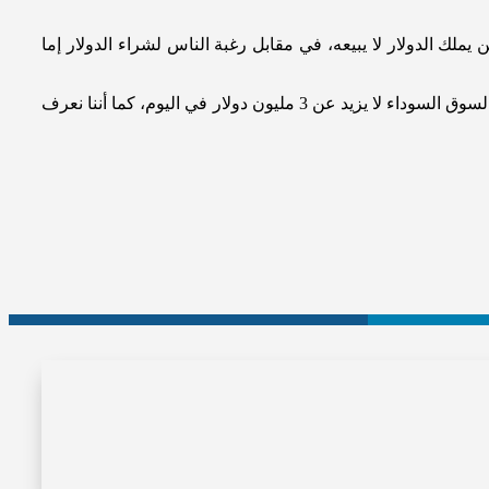
ك الدولار لا يبيعه، في مقابل رغبة الناس لشراء الدولار إما
يضيف:”لا اعتقد أن التعميم 154 هو السبب في إرتفاع سعر الدولار، لأن ما تطلبه المصارف (3بالمية) أي نحو 4 مليار دولار، في حين أن حجم السوق السوداء لا يزيد عن 3 مليون دولار في اليوم، كما أننا نعرف