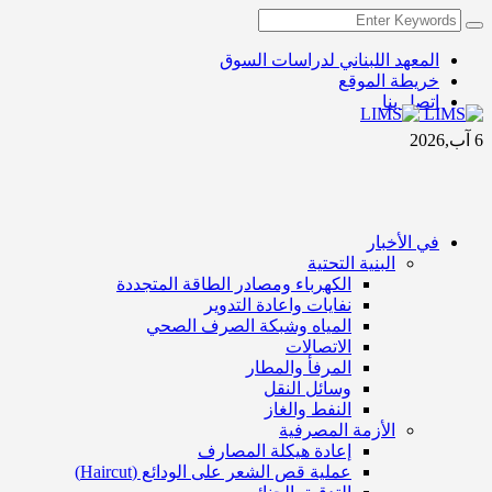
المعهد اللبناني لدراسات السوق
خريطة الموقع
اتصل بنا
6 آب,2026
في الأخبار
البنية التحتية
الكهرباء ومصادر الطاقة المتجددة
نفايات واعادة التدوير
المياه وشبكة الصرف الصحي
الاتصالات
المرفأ والمطار
وسائل النقل
النفط والغاز
الأزمة المصرفية
إعادة هيكلة المصارف
عملية قص الشعر على الودائع (Haircut)