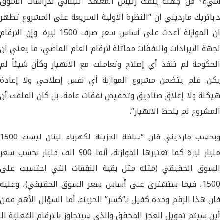
شيء؟ من جهته يلفت رئيس المعهد اللبناني لدراسات السوق
د.باتريك مارديني ان “النظرة الاولية السريعة على المشروع تظهر
ان الموازنة أعدت على أساس سعر صرف 1500 ليرة. وإن الارقام
لجهة الايرادات والنفقات مماثلة لارقام العام الماضي، ما يعني ان
الحكومة لم تنفذ أي إصلاح وتعاملت مع الانهيار وكأن شيئاً لم
يكن. فلم يتضمن مشروع الموازنة أي نفس إصلاحي ولا إعادة
هيكلة ولا إغلاق صناديق وتخفيض نفقات عامة، بل كان الملفت أن
المشروع لم يلحظ الانهيار”.
وبحسب مارديني فان “سلفة الخزينة لكهرباء لبنان ليست 1500
مليار ليرة كما تعتبرها الموازنة، أنما 900 الف مليار بحسب سعر
السوق الحقيقي (مثله مثل بقية النفقات التي احتسبت على
1500، فيما ستشترى على أساس سعر السوق الحقيقي)، وعليه
فان هذا الرقم وحده كفيل بـ”كسر” الخزينة. أما السؤال الأهم فمن
أين سيتم تمويل العجز المحقق والذي سيتجاوز بالارقام الفعلية الـ