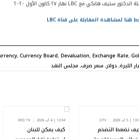
الدكتور ستيف هانكي مع LBC نهار ٢٧ كانون الأول ٢٠٢٠
 هنا لمشاهدة المقابلة على قناة LBC
urrency
,
Currency Board
,
Devaluation
,
Exchange Rate
,
Go
ار الليرة
,
دولار
,
سعر صرف
,
مجلس النقد
 | 5 آب 2026
OTV
12:04 | 4 آب 2026
RED TV
يف تضغط التضخم
كيف يمكن للبنان