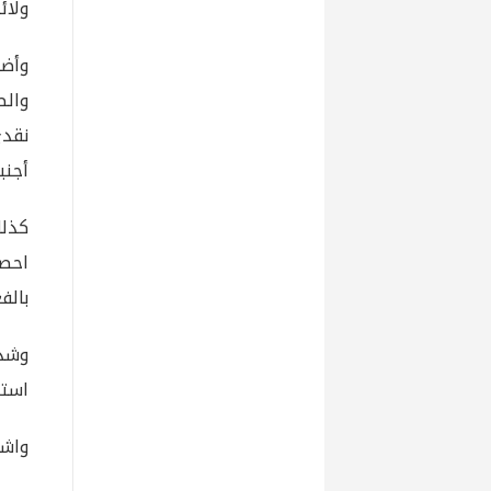
ولائ
وأضا
والط
نقدي
أجنب
كذلك
احصا
بالف
استمر 
واشا