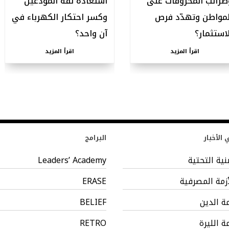
ضرائب المحروقات على
استعادة ثقة المودعين
لمواطن وتهدّد فرص
وكسر احتكار الكهرباء في
لاستثمار؟
آن واحد؟
اقرأ المزيد
اقرأ المزيد
الأخبار
البرامج
بنية التحتية
Leaders’ Academy
أزمة المصرفية
ERASE
مة الدين
BELIEF
مة الليرة
RETRO