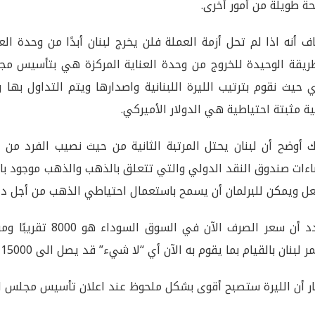
حة طويلة من أمور أخرى.
ف أنه اذا لم تحل أزمة العملة فلن يخرج لبنان أبدًا من وحدة ال
ريقة الوحيدة للخروج من وحدة العناية المركزة هي بتأسيس مج
 حيث نقوم بترتيب الليرة اللبنانية واصدارها ويتم التداول بها
ية مثبتة احتياطية هي الدولار الأميركي.
 أوضح أن لبنان يحتل المرتبة الثانية من حيث نصيب الفرد من
ءات صندوق النقد الدولي والتي تتعلق بالذهب والذهب موجود با
عل ويمكن للبرلمان أن يسمح باستعمال احتياطي الذهب من أجل دع
لبنان بالقيام بما يقوم به الآن أي “لا شيء” قد يصل الى 15000 أو ربما الى 20000.
ر أن الليرة ستصبح أقوى بشكل ملحوظ عند اعلان تأسيس مجلس ال