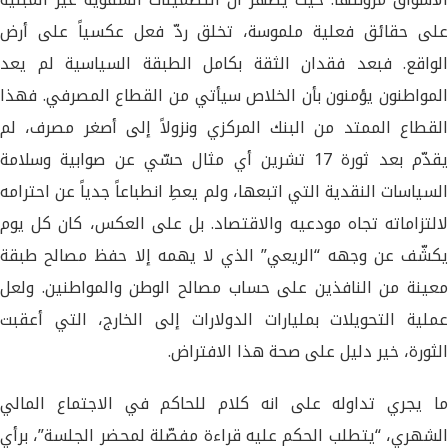
على حقائق فعلية ملموسة، تخلق ردّ فعل عكسياً على أرض
الواقع. فبعد فقدان الثقة بكامل الطبقة السياسية لم يعد
المواطنون يؤمنون بأن الخلاص سيأتي من القطاع المصرفي. فهذا
القطاع الممتد من البنك المركزي ونزولاً إلى أصغر مصرف، لم
يقدّم بعد ثورة 17 تشرين أي مثال حسّي عن صوابية وسلامة
السياسات النقدية التي اتبعها، ولم يعطِ انطباعاً جدياً عن احترامه
لالتزاماته تجاه مودعيه والاقتصاد. بل على العكس، كان كل يوم
يكشّف عن وجهه “الريعي” الذي لا يهمه إلا حفظ مصالح طبقة
معينة من النافذين على حساب مصالح الوطن والمواطنين. ولعل
عملية التحويلات بمليارات الدولارات إلى الخارج، التي أعقبت
الثورة، خير دليل على صحة هذا الافتراض.
ما يجري تداوله على انه كلام للحاكم في الاجتماع المالي
الشهري، “يتطلب الحكم عليه قراءة مفصّلة لمحضر الجلسة”، برأي