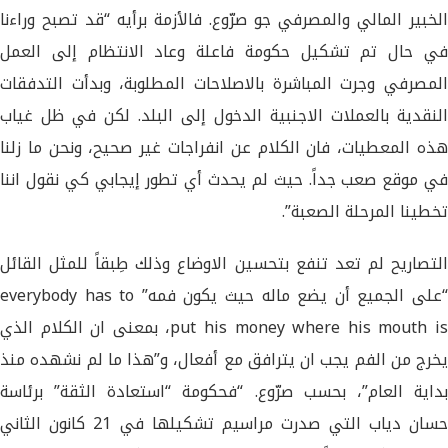
الخبير المالي والمصرفي جو صرّوع. فالأزمة برأيه “قد تصبح وراءنا
في حال تم تشكيل حكومة فاعلة وعاد الانتظام إلى العمل
المصرفي وجرت المباشرة بالاصلاحات المطلوبة، وبدأت التدفقات
النقدية بالعملات الاجنبية الدخول إلى البلد. لكن في ظل غياب
هذه المعطيات، فان الكلام عن انفراجات غير صحيح، ونحن ما زلنا
في موقع صعب جداً. حيث لم يحدث أي تطور إيجابي كي نقول اننا
تخطينا المرحلة الصعبة”.
التصاريح لم تعد تنفع بتحسين الاوضاع وذلك طِبقاً للمثل القائل
“على الجميع أن يضع ماله حيث يكون فمه” everybody has to
put his money where his mouth is، بمعنى ان الكلام الذي
يخرج من الفم يجب ان يترافق مع أفعال، و”هذا ما لم نشهده منذ
بداية العام”، بحسب صرّوع. “فحكومة “استعادة الثقة” برئاسة
حسان دياب التي صدرت مراسيم تشكيلها في 21 كانون الثاني