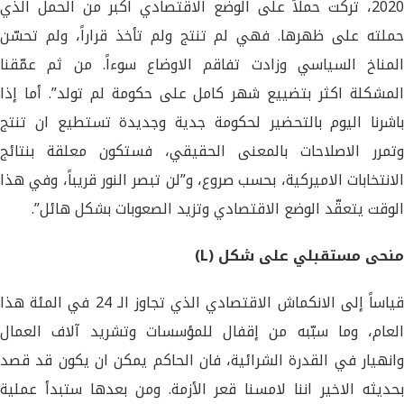
2020، تركت حملاً على الوضع الاقتصادي اكبر من الحمل الذي
حملته على ظهرها. فهي لم تنتج ولم تأخذ قراراً، ولم تحسّن
المناخ السياسي وزادت تفاقم الاوضاع سوءاً. من ثم عمّقنا
المشكلة اكثر بتضييع شهر كامل على حكومة لم تولد”. أما إذا
باشرنا اليوم بالتحضير لحكومة جدية وجديدة تستطيع ان تنتج
وتمرر الاصلاحات بالمعنى الحقيقي، فستكون معلقة بنتائج
الانتخابات الاميركية، بحسب صروع، و”لن تبصر النور قريباً، وفي هذا
الوقت يتعقّد الوضع الاقتصادي وتزيد الصعوبات بشكل هائل”.
منحى مستقبلي على شكل (L)
قياساً إلى الانكماش الاقتصادي الذي تجاوز الـ 24 في المئة هذا
العام، وما سبّبه من إقفال للمؤسسات وتشريد آلاف العمال
وانهيار في القدرة الشرائية، فان الحاكم يمكن ان يكون قد قصد
بحديثه الاخير اننا لامسنا قعر الأزمة. ومن بعدها ستبدأ عملية