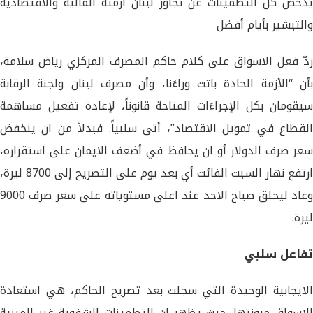
يدحض كل التطمينات عن تجاوز لبنان أزمته المالية والاقتصادية
والتبشير بأيام أفضل
ردّ فعل الاسواق على كلام حاكم المصرف المركزي رياض سلامة،
بأن “الأزمة الحادة باتت وراءَنا، وأن مصرف لبنان ولجنة الرقابة
سيقومان بكل الإجراءَات المتاحة قانوناً، لإعادة تفعيل مساهمة
القطاع في تمويل الاقتصاد”، أتى سلبياً. فبدلاً من ان ينخفض
سعر صرف الدولار أو ان يحافظ في أضعف الايمان على استقراره،
ارتفع نهار السبت الفائت أي بعد يوم على التصريح إلى 8700 ليرة،
وعاد ليحلق صباح الاحد عند اعلى مستوياته على سعر صرف 9000
ليرة.
تفاعل سلبي
الايجابية الوحيدة التي سجلت بعد تصريح الحاكم، هي استعادة
الاسواق مرونتها. حيث يظهر ان التطمينات الشفوية غير المبنية