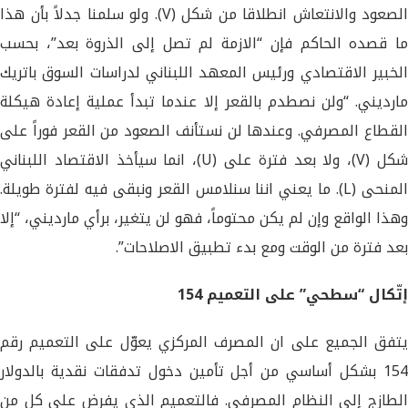
الصعود والانتعاش انطلاقا من شكل (V). ولو سلمنا جدلاً بأن هذا
ما قصده الحاكم فإن “الازمة لم تصل إلى الذروة بعد”، بحسب
الخبير الاقتصادي ورئيس المعهد اللبناني لدراسات السوق باتريك
مارديني. “ولن نصطدم بالقعر إلا عندما تبدأ عملية إعادة هيكلة
القطاع المصرفي. وعندها لن نستأنف الصعود من القعر فوراً على
شكل (V)، ولا بعد فترة على (U)، انما سيأخذ الاقتصاد اللبناني
المنحى (L). ما يعني اننا سنلامس القعر ونبقى فيه لفترة طويلة.
وهذا الواقع وإن لم يكن محتوماً، فهو لن يتغير، برأي مارديني، “إلا
بعد فترة من الوقت ومع بدء تطبيق الاصلاحات”.
إتّكال “سطحي” على التعميم 154
يتفق الجميع على ان المصرف المركزي يعوّل على التعميم رقم
154 بشكل أساسي من أجل تأمين دخول تدفقات نقدية بالدولار
الطازج إلى النظام المصرفي. فالتعميم الذي يفرض على كل من