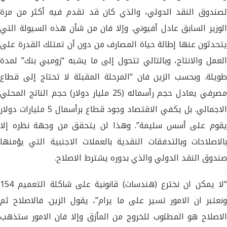
لصندوق النقد الدولي، والذي كان قد تقدم فيه أكثر من مرة
الوزير السابق عادل أفيوني. وإلا فان من شأن هذه السيولة التي
يتحدثون عنها إطالة حياة المصارف من دون أن تمتلك القدرة على
العمل والانتاج، وبالتالي تتحول إلى ما يشبه “زومبي بنك” لمدة
طويلة. وبحسب الزين فان “المرحلة المقبلة لا تحتاج إلى قطاع
مصرفي يعادل حجم رأسماله (25 مليار دولار) حجم الناتج المحلي
الاجمالي. بل يكفي الاقتصاد وجود قطاع برأسمال 5 مليارات دولار
يقوم على أسس سليمة”. وهذا لن يتحقق من وجهة نظره إلا
بالاصلاحات وبالتدفقات النقدية بالعملات الاجنبية التي يؤمنها
صندوق النقد الدولي والذي بدوره يشترط الاصلاح.
“لا يمكن ان نخترع (هندسات) قانونية على شاكلة التعميم 154
ونعتبر ان الامور تسير على ما يرام”، يقول الزين. فالاصلاح ثم
الاصلاح هو المطلوب للخروج من المأزق وإلا فان الامور ستذهب