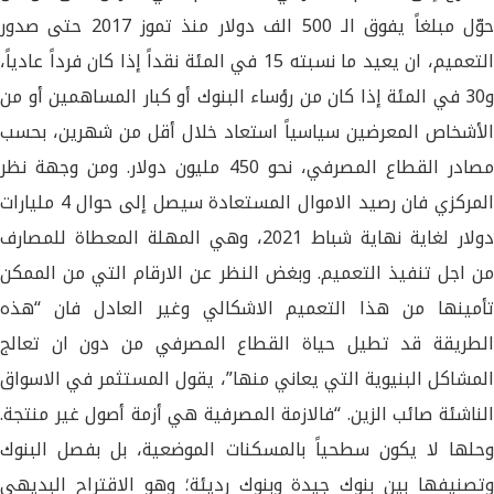
حوّل مبلغاً يفوق الـ 500 الف دولار منذ تموز 2017 حتى صدور
التعميم، ان يعيد ما نسبته 15 في المئة نقداً إذا كان فرداً عادياً،
و30 في المئة إذا كان من رؤساء البنوك أو كبار المساهمين أو من
الأشخاص المعرضين سياسياً استعاد خلال أقل من شهرين، بحسب
مصادر القطاع المصرفي، نحو 450 مليون دولار. ومن وجهة نظر
المركزي فان رصيد الاموال المستعادة سيصل إلى حوال 4 مليارات
دولار لغاية نهاية شباط 2021، وهي المهلة المعطاة للمصارف
من اجل تنفيذ التعميم. وبغض النظر عن الارقام التي من الممكن
تأمينها من هذا التعميم الاشكالي وغير العادل فان “هذه
الطريقة قد تطيل حياة القطاع المصرفي من دون ان تعالج
المشاكل البنيوية التي يعاني منها”، يقول المستثمر في الاسواق
الناشئة صائب الزين. “فالازمة المصرفية هي أزمة أصول غير منتجة.
وحلها لا يكون سطحياً بالمسكنات الموضعية، بل بفصل البنوك
وتصنيفها بين بنوك جيدة وبنوك رديئة؛ وهو الاقتراح البديهي