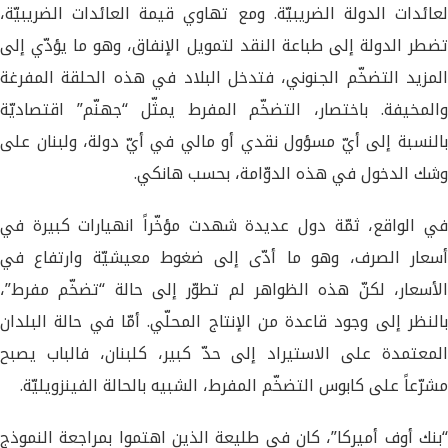
لعائدات الدولة الضريبيّة. ومع تهاوي قيمة العائدات الضريبيّة،
تضطر الدولة إلى طباعة النقد لتمويل الإنفاق، وهو ما يؤدّي إلى
المزيد التضخّم الجنوني، فتدخل البلاد في هذه الحلقة المفرغة
والمخيفة. باختصار، التضخّم المفرط يمثّل “جهنّم” اقتصاديّة
بالنسبة إلى أيّ مسؤول نقدي أو مالي في أيّ دولة، ولبنان على
وشك الدخول في هذه الدوّامة، بحسب هانكي.
في الواقع، ثمّة دول عديدة شهدت مؤخّراً انهيارات كبيرة في
أسعار الصرف، وهو ما أدّى إلى ضغوط معيشيّة وارتفاع في
الأسعار، لكنّ هذه الظواهر لم تطوّر إلى حالة “تضخّم مفرط”،
بالنظر إلى وجود قاعدة من الإنتاج المحلّي. أمّا في حالة البلدان
المعتمدة على الاستيراد إلى حدّ كبير، كلبنان، فالباب يصبح
مشرّعاً على كابوس التضخّم المفرط، الشبيه بالحالة الفينزويليّة.
“بنك أوف أميركا”، كان في طليعة الذين اهتموا بمراجعة النموذج