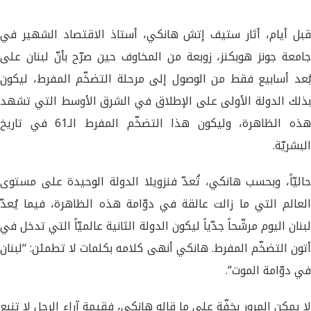
قبل أيام، أثار ستيف إتش هانكي، أستاذ الاقتصاد الشهير في
جامعة جونز هوبكنز، زوبعة من المخاوف حين صرّح بأنّ لبنان على
بُعد أسابيع فقط من الوصول إلى مرحلة التضخّم المفرط، ليكون
بذلك الدولة الأولى على الإطلاق في الشرق الأوسط التي تشهد
هذه الظاهرة، وليكون هذا التضخّم المفرط الـ61 في تاريخ
البشريّة.
حاليّاً، وبحسب هانكي، تُعدّ فنزويلا الدولة الوحيدة على مستوى
العالم التي ما زالت عالقة في دوّامة هذه الظاهرة، فيما يُعدّ
لبنان اليوم مرشّحاً جدّياً ليكون الدولة الثانية عالميّاً التي تدخل في
أتون التضخّم المفرط. هانكي أنهى كلامه بكلمات لا تطمئن: “لبنان
في دوّامة الموت”.
لا يمكن المرور بخفّة على ما قاله هانكي، فقيمة آراء الرجل لا تنبع