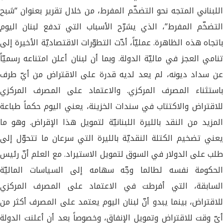
اللبناني المتجه نحو التضخّم المفرط، من خلال تقرير بعنوان “شبح
التضخّم المفرط”، الذي يشرّح الأسباب التي تدفع لبنان اليوم
باتجاه هذه الظاهرة. عمليّاً، أدّت التطوّرات الاقتصاديّة الأخيرة إلى
تنامي العجز في ماليّة الدولة. وبما أن لبنان أعلن امتناعه رسميّاً
عن سداد ديونه، لم يعد لديه قدرة على الاقتراض من أيّ طرف
باستثناء المصرف المركزي. والاعتماد على المصرف المركزي
للاقتراض والاكتتاب في سندات الخزينة، يعني اليوم حكماً طباعة
المزيد من النقد بالليرة اللبنانيّة لتمويل هذا الإقراض. وهو ما
يعني تضخيم الكتلة النقديّة بالليرة التي سرعان ما تتحوّل إلى
طلب على الدولار في السوق لتمويل الاستيراد. مع العلم أنّ رئيس
الحكومة نفسه لطالما وجّه سهامه إلى السياسات الماليّة
السابقة، التي أفرطت في الاعتماد على المصرف المركزي
للاقتراض، بينما يبدو أنّ لبنان اليوم يعتمد على المصرف أكثر من
أيّ وقت للاقتراض وتمويل الإنفاق، وخصوصاً بعد أن أعلنت الدولة