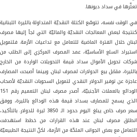
تعثّرها في سداد ديونها.
في الوقت نفسه، تتوسّع الكتلة النقديّة المتداولة بالليرة اللبنانية
كنتيجة لبعض المعالجات النقديّة والماليّة التي لجأ إليها مصرف
لبنان خلال الفترة الماضية للتعامل مع تداعيات الأزمة. فلتمويل
استيراد السلع الأساسيّة، عمد المصرف المركزي إلى الطلب من
شركات تحويل الأموال سداد قيمة التحويلات الواردة من الخارج
بالليرة، مقابل بيع الدولارات لمصرف لبنان. وبينما أصبحت المصارف
عاجزة عن توفير الدولار النقدي لتمويل السحوبات النقديّة لأصحاب
الودائع بالعملات الأجنبيّة، أصدر مصرف لبنان التعميم رقم 151
الذي يسمح للمصارف بسداد قيمة هذه الودائع بالليرة، ووفق
سعر صرف خاص يبلغ اليوم حدود الـ 3850 ليرة للدولار. بالتأكيد،
انطلق مصرف لبنان عند هذه القرارات من خطط استهدفت
التعامل مع بعض الجوانب الملحّة من الأزمة، لكنّ النتيجة الطبيعيّة