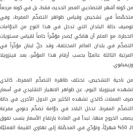
من كونه أشهر اقتصاديي العصر الحديث فقط، بل في كونه مرجعاً
متخصّصاً في تشخيص وقياس ظواهر التضخّم المفرط، وفي
توصيف حالة البلدان التي تدخل في هذا النوع من الدوّامات
الخطرة. مع العلم أن هانكي يُصدر مؤشّراً خاصاً لقياس مستويات
التضخّم في بلدان العالم المختلفة، وقد حلّ لبنان مؤخّراً في
المرتبة الثالثة عالميّاً بحسب أرقام هذا المؤشّر، بعد فينزويلا
وزيمبابوي.
من ناحية التشخيص، تختلف ظاهرة التضخّم المفرط، كالذي
تشهده فينزويلا اليوم، عن ظواهر الانهيار التقليدي في أسعار
صرف العملات كالذي تشهده الكثير من الدول الأخرى. في حالة
التضخّم المفرط، تدخل البلاد في دوّامة تضخّم جنوني مفرغة
يصعب الخروج منها، تبدأ في العادة بارتفاع الأسعار بنسب تفوق
الـ 50% شهريّاً، وتؤدّي في المحصّلة إلى تهاوي القيمة الفعليّة