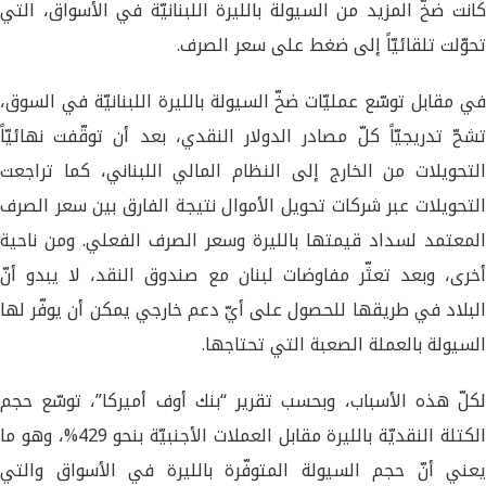
كانت ضخّ المزيد من السيولة بالليرة اللبنانيّة في الأسواق، التي
تحوّلت تلقائيّاً إلى ضغط على سعر الصرف.
في مقابل توسّع عمليّات ضخّ السيولة بالليرة اللبنانيّة في السوق،
تشحّ تدريجيّاً كلّ مصادر الدولار النقدي، بعد أن توقّفت نهائيّاً
التحويلات من الخارج إلى النظام المالي اللبناني، كما تراجعت
التحويلات عبر شركات تحويل الأموال نتيجة الفارق بين سعر الصرف
المعتمد لسداد قيمتها بالليرة وسعر الصرف الفعلي. ومن ناحية
أخرى، وبعد تعثّر مفاوضات لبنان مع صندوق النقد، لا يبدو أنّ
البلاد في طريقها للحصول على أيّ دعم خارجي يمكن أن يوفّر لها
السيولة بالعملة الصعبة التي تحتاجها.
لكلّ هذه الأسباب، وبحسب تقرير “بنك أوف أميركا”، توسّع حجم
الكتلة النقديّة بالليرة مقابل العملات الأجنبيّة بنحو 429%، وهو ما
يعني أنّ حجم السيولة المتوفّرة بالليرة في الأسواق والتي