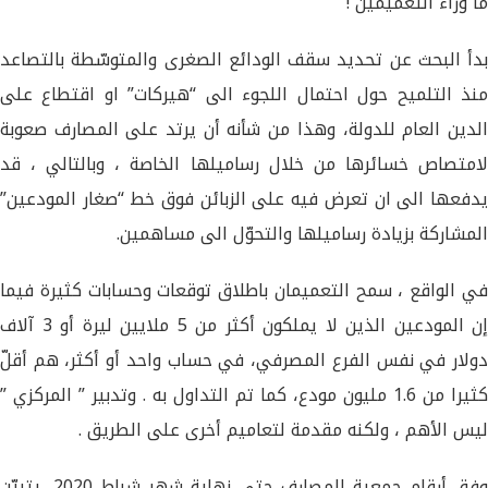
ما وراء التعميمين !
بدأ البحث عن تحديد سقف الودائع الصغرى والمتوسّطة بالتصاعد
منذ التلميح حول احتمال اللجوء الى “هيركات” او اقتطاع على
الدين العام للدولة، وهذا من شأنه أن يرتد على المصارف صعوبة
لامتصاص خسائرها من خلال رساميلها الخاصة ، وبالتالي ، قد
يدفعها الى ان تعرض فيه على الزبائن فوق خط “صغار المودعين”
المشاركة بزيادة رساميلها والتحوّل الى مساهمين.
في الواقع ، سمح التعميمان باطلاق توقعات وحسابات كثيرة فيما
إن المودعين الذين لا يملكون أكثر من 5 ملايين ليرة أو 3 آلاف
دولار في نفس الفرع المصرفي، في حساب واحد أو أكثر، هم أقلّ
كثيرا من 1.6 مليون مودع، كما تم التداول به . وتدبير ” المركزي ”
ليس الأهم ، ولكنه مقدمة لتعاميم أخرى على الطريق .
وفق أرقام ​جمعية المصارف​ حتى نهاية شهر شباط 2020، يتبيّن