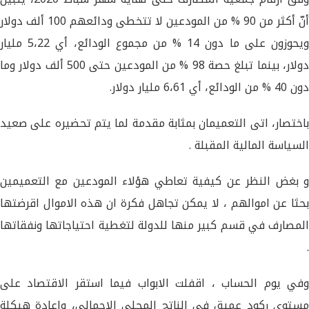
أنّ أكثر من 90 % من المودعين لا تتخطى ودائعهم 100 ألف دولار
ويحوزون على ما دون 14 % من مجموع الودائع، أي 5،22 مليار
دولار، بينما تبلغ حصة 98 % من المودعين حتى 500 ألف دولار وما
دون 40 % من الودائع، أي 6،61 مليار دولار.
باختصار، اتى التعميمان بمثابة مقدمة لما يتم تحضيره على صعيد
​السياسة المالية​ المقبلة .
و بغض النظر عن كيفية تعاطي هؤلاء المودعين مع التعميمين
بحثا عن اموالهم ، لا يمكن تجاهل فكرة ان هذه الاموال اقرضتها
المصارف في قسم كبير منها للدولة لتغطية احتياجاتها ونفقاتها
.
وفي يوم الحساب ، اقفلت الابواب فيما استقر الاقتصاد على
مستوى ركود عميق في ​الناتج المحلي​ الإجمالي، وإعادة هيكلة