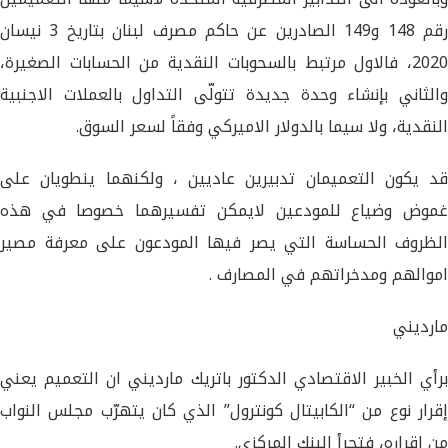
رقم 148 و149 الصادرين عن ​حاكم مصرف لبنان​ بتاريخ 3 نيسان
2020، فالاول مرتبط بالسحوبات النقدية من الحسابات الصغيرة،
والثاني بإنشاء وحدة جديدة تتولّى التداول بالعملات الاجنبية
النقدية، ولا سيما بالدولار الاميركي وفقاً لسعر السوق.
قد يكون التعميمان تدبيرين عاديين ، ولكنهما ينطويان على
غموض وضياع للمودعين لايمكن تفسيرهما خصوصا في هذه
الظروف الحساسة التي يصر فيها المودعون على معرفة مصير
اموالهم ومدخراتهم في المصارف .
مارديني
برأي ​الخبير الاقتصادي​ الدكتور باتريك مارديني ان التعميم يعني
إقرار نوع من “الكابيتال كونترول” الذي كان يتهرّب مجلس النواب
من إقراره، فتجرأ البنك المركزي.