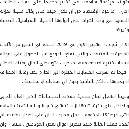
بفوائد مرتفعة ساهمت في تكبير حجمها على حساب قطاعات
اخرى ، ما حرم الإقتصاد من ان يكون مبنيا على ركائز متينة تخوّله
الصمود في وجه الهزات على انواعها الامنية، السياسية، الصحية
وغيرها…
الا ان ثورة 17 ​تشرين الاول​ في 2019 افضت الى الكثير من الآليات
المصرفية المتبعة ، والتي تمنع المودع من الحصول على امواله
لاسباب كثيرة اصبحت معها مدخرات متوسطي الحال رهينة القطاع
، فيما تم تهريب الحسابات الكبيرة الى الخارج تحت ​رقابة​ المصارف
او بغيابها ، ولكن بالتأكيد بدون اي مساءلة او محاسبة .
وفيما انشغل لبنان بقضية تسديد استحقاقات ​الدين العام​ للخارج
والداخل على فترة، تلتها ازمة تفشي كورونا وحالة التعبئة العامة
التي فرضتها الحكومة ، عمل ​مصرف لبنان​ على اصدار تعاميم لم
تحدد فعليا الغاية منها بتحرير اموال بعض المودعين ، سيما ، وان