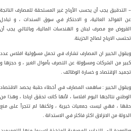
– التدقيق يجب أن يحسب الأرباح غير المستحقة للمصارف الناتجة
عن الفوائد العالية، و الاحتكار في سوق السندات ، و تبادل
القروض مع مصرف لبنان و الهندسات المالية، وبالتالي يجب أن
تحتسب الارباح لصالح الخزينة.
ويقول الخبير ان المصارف تشارك في تحمل مسؤولية ​افلاس​ عدد
كبير من الشركات ومسؤولة عن التصرف بأموال الغير ، و حجزها و
تجميد الإقتصاد و خسارة الوظائف .
ويقول الخبير : ساهمت المصارف في أخطاء حقبة يحصد الاقتصاد
الوطني نتائجها اليوم افلاسا ، لأنها كانت تحقق ارباحا ، وهذا من
حقها ، فهي ليست جمعيات خيرية ، ولكنها لم تتجرأ على منع
الدولة من الانزلاق اكثر فاكثر في الاستدانة .
وبالعودة الى التدابير المصرفية المتخذة لاسيما منها التعميمين