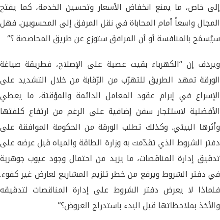
إلى خاص، ما يمنع انخفاض الأسعار وتحسين الخدمة، كما يفتح
المجال واسعاً أمام المحاباة في نقل المرفق إلى المحسوبين. فهل
سيُسمَح بالمنافسة أو أن المرافق ستوزع عن طريق المحاصصة ؟”
ويردف إن “الكهرباء بقيت عصية على الإصلاح، فطريقة صياغة
الورقة تمهد الطريق للتهرّب من الرّقابة من خلال التشديد على
الإسراع في إبرام عقود المعامل الدائمة والمؤقتة، ما يعطي
الأفضلية لاستئجار سفن إضافية على الرغم من ارتفاع كلفتها
وأثرها البيئي. وكذلك تطلب الورقة من الحكومة الموافقة على
دفتر الشروط الذي تقدّمت به وزارة الطاقة والمياه قبل عرضه على
تدقيق إدارة المناقصات، ما يزيد من احتمال وجود عيوب جوهرية
في دفتر الشروط ويرفع من خطر تلزيم المشاريع لعارض غير كفوء.
فلماذا لا يعرض دفتر الشروط على إدارة المناقصات لتدقيقه
والأخذ بملاحظاتها قبل البدء باستدراج العروض؟”