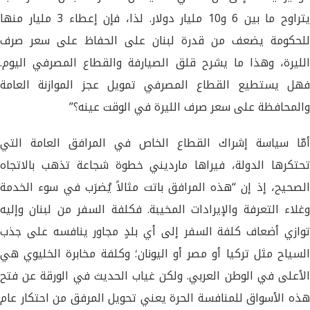
يتراوح ما بين 6 و10 مليار دولار. لذا، فإن إعطاء 3 مليار منها
للحكومة يضعف من قدرة لبنان على الحفاظ على سعر صرف
الليرة، وهذا ما يشرح قلق الصيارفة والقطاع المصرفي اليوم.
فهل يستطيع القطاع المصرفي تمويل عجز الموازنة العامة
والمحافظة على سعر صرف الليرة في الوقت عينه؟”
أمّا سياسة إشراك القطاع الخاص في المرافق العامة التي
تحتكرها الدولة، فيراها مارديني خطوة شجاعة تذهب بالاتجاه
الصحيح، إذ إن “هذه المرافق باتت مثالاً يُضرَب في سوء الخدمة
وغلاء التعرفة والإيرادات المخيبة. فكلفة السفر من لبنان وإليه
توازي أضعاف كلفة السفر إلى أي بلدٍ مجاور ينافسه على جذب
السياح مثل تركيا أو مصر أو اليونان؛ وكلفة مخابرة الخليوي هي
الأعلى في الوطن العربي. ولكن غياب الحديث في الورقة عن فتح
هذه الأسواق للمنافسة الحرة يعني تحويل المرفق من احتكار عام