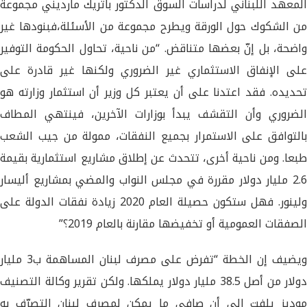
المعهد اللبناني لدراسات السوق الدكتور باتريك مارديني مجموعة
من الشكوك حول الورقة ويطرح مجموعة من الأسئلة،
فبنودها غير
واضحة، بل إنّ بعضها متناقض. “من ناحية، تحاول الحكومة التوفير
على الإنفاق الاستثماري غير الضروري ولكنها غير قادرة على
تحديده. فقد اعتدنا على أن يعتبر كل وزير أن استثمار وزارته هو
الضروري وأن التقشف يبدأ بوزارات الآخرين، فينتهي المطاف
بالتوافق على الاستمرار بجميع النفقات، ممولة من جيب الشعب
طبعا. ومن ناحية أخرى، تتحدث عن إطلاق مشاريع استثمارية بقيمة
2.6 مليار دولار مقررة في مجلس النواب والمضي بمشاريع أليسار
ولينور. فهل ستكون حصيلة العام 2020 زيادة نفقات الدولة على
الصفقات العمومية أو تخفيضها مقارنة بالعام 2019؟”
ويضيف إن الخطة “تفرض على مصرف لبنان المساهمة ب3 مليار
دولار من أصل 38.5 مليار دولار يملكها. ولكن تقرير وكالة التصنيف
موديز يلفت إلى أن صافي ما يمكن لمصرف لبنان التصرّف به