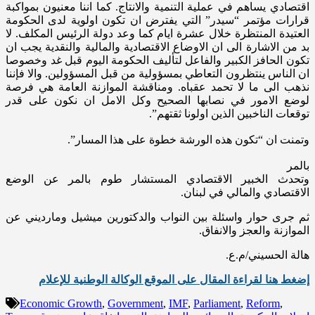
اقتصادي يساهم في عملية التنمية والانتاج. كما اننا معنيون بمواكبة
قرارات مؤتمر “سيدر” التي يفترض ان تكون اولوية لدى الحكومة
العتيدة المنتظرة خلال عشرة ايام كما وعد دولة الرئيس المكلف. لا
بد من الاشارة الى ان الاوضاع الاقتصادية والمالية والنقدية يجب ان
تكون الحافز الكبير والفاعل لتأليف الحكومة اليوم قبل غد وخصوصا
ان الناس ينتظرون التعاطي بمسؤولية من قبل المسؤولين. والا فإننا
نذهب الى ما لا تحمد عقباه. ومناقشة الموازنة العامة هي فرصة
لوضع الامور في نصابها الصحيح وكل الامل ان نكون على قدر
توقعات الناخبين الذين اولونا ثقتهم”.
وتمنت ان “تكون هذه الورشة خطوة على هذا المسار”.
بالمر
وتحدث الخبير الاقتصادي المستشار طوم بالمر عن الوضع
الاقتصادي والمالي في لبنان.
ثم جرى حوار واسئلة بين النواب والدكتورين ميشيل ومارديني عن
الموازنة والعجز والانفاق.
هالة الحسيني/م.ع.
إضغط هنا لقراءة المقال على الموقع الوكالة الوطنية للإعلام
Economic Growth
,
Government
,
IMF
,
Parliament
,
Reform
,