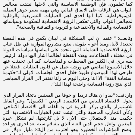
كما تعلمون، فإن الوظيفة الاساسية والتي لاجلها انشئت مجالس
النواب هي الرقابة على الانفاق المالي وهي مهمة تعتبر جوهر العملية
الديموقراطية، كما انها احدى اهم العمليات التشريعية والرقابية
لمجالس النواب والتي تعكس الرؤية الاقتصادية للحكومة وسياساتها
الاقتصادية والمالية والاجتماعية والتربوية والثقافية والصحية”.
وتابعت: “اعتقد ان لب المشكلة في لبنان يكمن في هذه النقطة
تحديدا. لأننا، ومنذ أعوام طويلة، نضع مشاريع الموازنة في ظل غياب
الرؤية الاقتصادية الشاملة التي تتحدد على اساسها سياسات الدولة
في مختلف القطاعات. وهذه النقطة لطالما اشار اليها دولة الرئيس
نبيه بري في الكثير من المحطات والمناسبات. كما اني تحدثت عنها
خلال الاسبوع الماضي في ورشة عمل عن قانون النفايات، فضلا عن
طرحي لهذا الموضوع طويلا خلال احدى الجلسات الاولى لـ”حكومة
استعادة الثقة”. الا اننا وحتى اليوم ما زلنا نفتقر الى القرار السياسي
الذي ينتج رؤية اقتصادية واضحة لهذا البلد”.
واردفت: “يبدو ان هناك ترددا او خوفا من المعنيين باتخاذ القرار الذي
يحول الاقتصاد اللبناني من الاقتصاد الريعي “الكسول” وغير القابل
للاستمرار والذي يركز الثروة في يد القلة، الى الاقتصاد الانتاجي.
وكأن التجارب الماضية والتي اثبتت عقم الخيارات الاقتصادية التي
حكمت منذ الاستقلال حتى الان، لا بل كارثيتها، لم تشكل عبرة
للمعنين. ولعل حجم الدين العام الذي يتفاقم سنة بعد اخرى هو احد
اوضح المؤشرات الخطيرة وهو اقترب من ال80 مليار دولار في