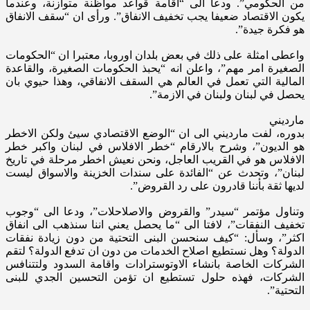
من الحكومي”. ودعا الى “اقامة قواعد مواظنة متوازنة، وعندما
يكون الاقتصاد ضعيفا يجب تخفيف الانفاق”. ورأى ان “سقف الانفاق
هو فكرة جيدة”.
واعطى امثلة على ذلك في بعض بلدان اوروبا، معتبرا ان “الحكومات
الصغيرة امر مهم”، واعلن انه “يحبذ الحكومات الصغيرة، والقاعدة
المالية التي تعمل في العالم هي السقف الانفاقي، وهذا حيوي بان
يحصل في لبنان ولبنان في الازمة”.
مارديني
بدوره، لفت مارديني الى ان “الوضع الاقتصادي سيئ ولكن الاخطر
هو الديون”، وشرح بالارقام “خطر الافلاس في لبنان واكبر خطر
الافلاس هو في القريب العاجل، ونحن نعيش اخطر مرحلة في تاريخ
لبنان”، وتحدث عن “الفائدة على سندات الخزينة والاسواق ليست
لديها ثقة بأننا قادرون على رد القروض”.
وتناول مؤتمر “سيدر” والقروض والاصلاحلات”، ودعا الى “وجوب
تخفيف النفقات”، لافتا الى “ما يحصل يعني اننا سنذهب الى انفاق
اكثر”، وسأل: “كيف سنحسن البنى التحتية من دون زيادة نفقات
الدولة؟ وهل نستطيع اصلاح الخدمات من دون ان تدفع الدولة؟ لتقم
الشركات الخاصة بانشاء الاوتوسترادات واقامة السدود ولتتنافس
الشركات، فهذه حلول تستطيع ان تؤمن التحسين الجدي للبنى
التحتية”.