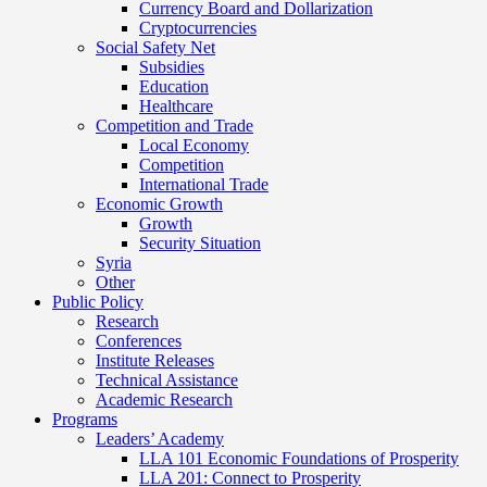
Currency Board and Dollarization
Cryptocurrencies
Social Safety Net
Subsidies
Education
Healthcare
Competition and Trade
Local Economy
Competition
International Trade
Economic Growth
Growth
Security Situation
Syria
Other
Public Policy
Research
Conferences
Institute Releases
Technical Assistance
Academic Research
Programs
Leaders’ Academy
LLA 101 Economic Foundations of Prosperity
LLA 201: Connect to Prosperity