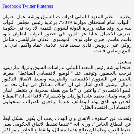
Facebook
Twitter
Pinterest
وطنية – نظم المعهد اللبناني لدراسات السوق ورشة عمل بعنوان
“النواب امام استحقاق موازنة 2019″، برعاية رئيس مجلس النواب
نبيه بري وقد مثلته وزيرة الدولة لشؤون التنمية الادارية في حكومة
تصريف الاعمال عنايا عز الدين، في حضور النواب: انطوان بانو،
قاسم هاشم، هنري حلو، نواف الموسوي، عدنان طرابلسي، شامل
روكز، علي درويش، فادي سعد، فادي علامة، عماد واكيم، ادي ابي
اللمع وسامي فتفت.
ميشيل
افتتح الورشة رئيس المعهد اللبناني لدراسات السوق باتريك مارديني،
فرحب بالحضور، وتوقف عند “الوضع الاقتصادي الضاغط”، معرفا
بالخبير في الشؤون الاقتصادية والضريبية وضبط الانفاق الدكتور
دانيال ميشيل الذي أشار الى ان “هناك مشاكل في لبنان تحد من
النمو الاقتصادي”. واعتبر ان “ما من نقطة سحرية ان يتخطى لبنان
الازمة، ولبنان يعتمد على الواردات والاستيراد”، لافتا الى ان “القطاع
الخاص هو الذي يولد الوظائف عندما ترفعون الضرائب ستحولون
الاقتصاد الى اقتصاد الظل”.
وتحدث عن “سقوف الاتفاق وان الهدف يجب ان يكون بشكل ابطأ
عن القطاع الخاص”، ورأى انه “عندما تضبط الاتفاق الحكومي يعني
تضبط الدين، وعلينا ان نعالج هذه المسائل، والقطاع الخاص ينمو اكثر