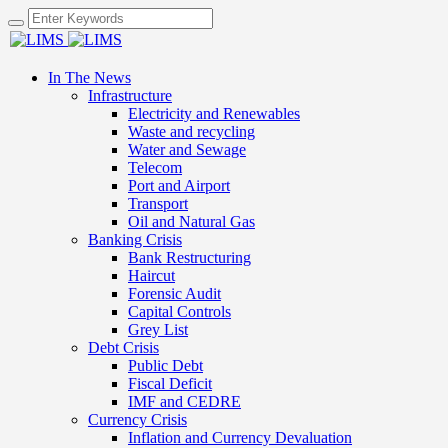
In The News
Infrastructure
Electricity and Renewables
Waste and recycling
Water and Sewage
Telecom
Port and Airport
Transport
Oil and Natural Gas
Banking Crisis
Bank Restructuring
Haircut
Forensic Audit
Capital Controls
Grey List
Debt Crisis
Public Debt
Fiscal Deficit
IMF and CEDRE
Currency Crisis
Inflation and Currency Devaluation