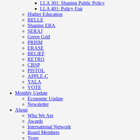
LLA 301: Shaping Public Policy
LLA 401: Policy Fair
Higher Education
BELLE
Shaping ERA
SERAJ
Green Grid
PRISM
ERASE
BELIEF
RETRO
CBSP
PISTOL
APPLE-C
YALA
VOTE
Monthly Update
Economic Update
Newsletter
About
Who We Are
Awards
International Network
Board Members
Team