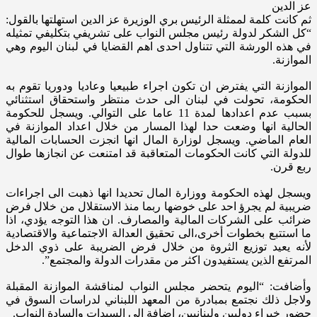
عز الدين
ثم كانت كلمة لممثلة الرئيس بري الوزيرة عز الدين استهلتها بالقول:
“كل الشكر لدولة رئيس مجلس النواب على تشريفي بتكليفي تمثيله
في هذه الورشة التي تتناول احدى اهم القضايا في لبنان اليوم وهي
الموازنة.
الموازنة التي يفترض ان تكون اجراء طبيعيا وعاديا ودوريا تقوم به
الحكومة، تحولت في لبنان الى حدث منتظر واستحقاق استثنائي
بسبب عدم اعدادها لمدة 11 عاما على التوالي. ويسجل للحكومة
الحالية انها وضعت حدا لهذا المسار من خلال اعداد الموازنة في
العام الماضي. ويسجل لوزارة المال انها انجزت الحسابات المالية
للدولة التي كانت الحكومات المتعاقبة قد امتنعت عن انجازها طوال
ربع قرن.
ويسجل لهذه الحكومة ووزارة المال تحديدا انها ذهبت الى اجراءات
ضريبية لم يجرؤ احد على خوضها ربما منذ الاستقلال من خلال فرض
ضرائب على الشركات المالية والمصارف. ان هذا التوجه يؤدي، اذا
ما استتبع بخطوات أخرى،الى تحقيق العدالة الاجتماعية والاقتصادية
لأنه يعيد توزيع الثروة من خلال فرض الضريبة على ذوي الدخل
المرتفع الذين يستفيدون اكثر من مقدرات الدولة والمجتمع”.
وأضافت: “اليوم يتحضر مجلس النواب لمناقشة الموازنة المقبلة
ولاجل ذلك نجتمع بمبادرة من المعهد اللبناني لدراسات السوق في
حضور خبراء دوليين ولبنانيين، اضافة الى السيدات والسادة النواب.