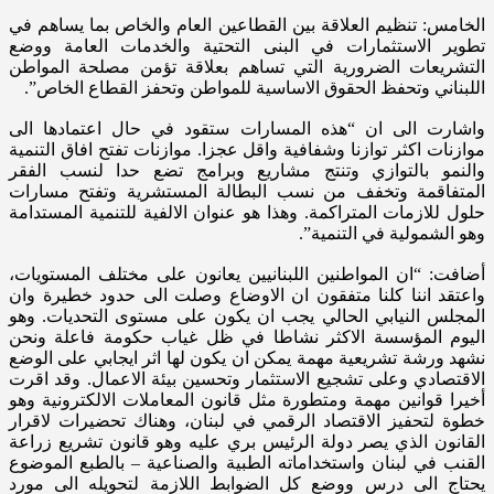
الخامس: تنظيم العلاقة بين القطاعين العام والخاص بما يساهم في
تطوير الاستثمارات في البنى التحتية والخدمات العامة ووضع
التشريعات الضرورية التي تساهم بعلاقة تؤمن مصلحة المواطن
اللبناني وتحفظ الحقوق الاساسية للمواطن وتحفز القطاع الخاص”.
واشارت الى ان “هذه المسارات ستقود في حال اعتمادها الى
موازنات اكثر توازنا وشفافية واقل عجزا. موازنات تفتح افاق التنمية
والنمو بالتوازي وتنتج مشاريع وبرامج تضع حدا لنسب الفقر
المتفاقمة وتخفف من نسب البطالة المستشرية وتفتح مسارات
حلول للازمات المتراكمة. وهذا هو عنوان الالفية للتنمية المستدامة
وهو الشمولية في التنمية”.
أضافت: “ان المواطنين اللبنانيين يعانون على مختلف المستويات،
واعتقد اننا كلنا متفقون ان الاوضاع وصلت الى حدود خطيرة وان
المجلس النيابي الحالي يجب ان يكون على مستوى التحديات. وهو
اليوم المؤسسة الاكثر نشاطا في ظل غياب حكومة فاعلة ونحن
نشهد ورشة تشريعية مهمة يمكن ان يكون لها اثر ايجابي على الوضع
الاقتصادي وعلى تشجيع الاستثمار وتحسين بيئة الاعمال. وقد اقرت
أخيرا قوانين مهمة ومتطورة مثل قانون المعاملات الالكترونية وهو
خطوة لتحفيز الاقتصاد الرقمي في لبنان، وهناك تحضيرات لاقرار
القانون الذي يصر دولة الرئيس بري عليه وهو قانون تشريع زراعة
القنب في لبنان واستخداماته الطبية والصناعية – بالطبع الموضوع
يحتاج الى درس ووضع كل الضوابط اللازمة لتحويله الى مورد