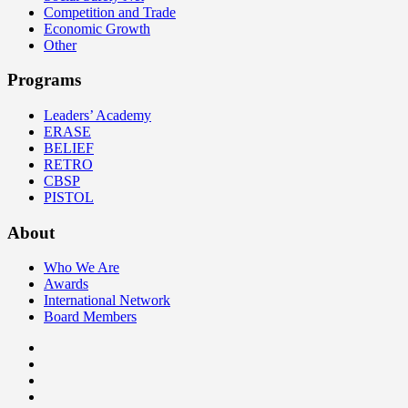
Competition and Trade
Economic Growth
Other
Programs
Leaders’ Academy
ERASE
BELIEF
RETRO
CBSP
PISTOL
About
Who We Are
Awards
International Network
Board Members