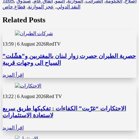
اصلاح
,
الحكومة
,
الضرائب
,
الموازنة
,
النمو
,
انفاق عام
,
صندوق
,
Taxes
النقد الدولي
,
عجز الموازنة
,
قطاع خاص
Related Posts
13:59 | 6 August 2026
RedTV
حصرية الطيران حصرت زوار لبنان بالمغتربين و”هشّلت”
السياح الى وجهات قريبة
اقرأ المزيد
13:22 | 6 August 2026
Red TV
الاحتكارات “غرّبت” الكفاءات : تفكيكها طريق سريع
لاستعادة الاستثمارات
اقرأ المزيد