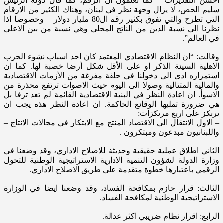
احسن التقديرات – كما تعلمون ان الرقم، كما قال دولة الرئيس
سليم الحص، لا يزال وجهة نظر في لبنان، وهناك الكثير من الارقام
التي تطرح والتي تفوق بكثير رقم ال80 مليار دولار – وخصوصا اذا
نظرنا الى نسبة الدين من الناتج المحلي وهي نسبة من بين الاعلى
في العالم”.
وقالت: “ان النظام الاقتصادي المعتمد كان احد اسباب نشوء الحرب
الاهلية السيئة الذكر او على الأقل شكل أرضا خصبة لها. كما ان
استمراره ادى الى دخولنا في حلقة مفرغة من الأزمات الاقتصادية
والمالية المتتالية وصولا الى اليوم حيث الاصوات ترتفع محذرة من
الاسوأ. ان اعادة النظر في البنية الاقتصادية القائمة لم تعد ترفا بل
هي ضرورة تمليها الوقائع الحاكمة. ان اعادة النظر هذه يجب ان
ترتكز على اربع مرتكزات:
– الاول الانتقال الى الاقتصاد المنتج مع الابتكار في مجالات الانتاج –
واللبنانيون مبدعون ومبتكرون .
الثاني اطلاق عملية حقيقية وحديثة للاصلاح الاداري، وقد وضعنا في
وزارة الدولة لشؤون التنمية الادارية الاستراتيجية الوطنية للتحول
الرقمي باعتبارها خطوة متقدمة على طريق الاصلاح الاداري.
الثالث: قرار حازم بمكافحة الفساد، وقد وضعنا ايضا في الوزارة
الاستراتيجية الوطنية لمكافحة الفساد.
الرابع: اقرار نظام ضريبي اكثر عدالة.