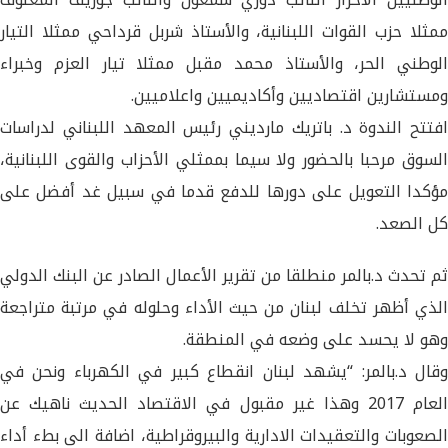
ممثلا حزب القوات اللبنانية، والأستاذ شربل قرداحي ممثلا التيار
الوطني الحر، والأستاذ محمد مقبل ممثلا تيار العزم وخبراء
ومستشارين اقتصاديين وأكاديميين واعلاميين.
افتتح الندوة د. باتريك مارديني رئيس المعهد اللبناني لدراسات
السوق مرحبا بالحضور ولا سيما بممثلي الأحزاب والقوى اللبنانية،
مؤكدا التعويل على دورها للدفع قدما في سبيل غد أفضل على
كل الصعد.
ثم تحدث د.بالمر منطلقا من تقرير الأعمال الصادر عن البنك الدولي
الذي أظهر تخلف لبنان من حيث الأداء وحلوله في مرتبة متراجعة
وهو لا يحسد على وضعه في المنطقة.
وقال د.بالمر: “يشهد لبنان انقطاع كبير في الكهرباء ونحن في
العام 2017 وهذا غير مقبول في الاقتصاد الحديث ناهيك عن
الصعوبات والتعقيدات الادارية والبيروقراطية، اضافة الى بطء أداء