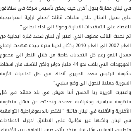
في لبنان مقارنة بدول أخرى حيث يمكن تأسيس شركة في سنغافور
على سبيل المثال خلال ساعات، قائلا: “نحتاج لرؤية استراتيجية
للقضاء على التعقيدات الادارية وصولا الى اداء ايجابي.”
ثم تحدث النائب معلوف الذي اعتبر أن لبنان شهد فترة ايجابية من
العام 2007 الى العام 2010 و”كان لدينا فترة جيدة شهدت ارتفاع
معدل النمو رغم كل التحديات خاصة من خلال النظر الى مجموع
الموجودات التي بلغت نحو 44 مليار دولار ولكن للأسف فان اسقاط
حكومة الرئيس سعد الحريري آنذاك في ظل تداعيات الأزمة
السورية جعلتنا نتحول الى وضع سلبي.”
واعتبرت الوزيرة ريا الحسن أننا نعيش في بلد معقد في ظل
منظومة سياسية وجغرافية معقدة وتحدثت عن فشل منظومة
الأكثرية والأقلية في لبنان قائلة: ” نفتخر بالديموقراطية التوافقية
في لبنان ولكنها غير مؤاتية على الاطلاق لاجراء الاصلاحات
وتطبيق القوانين وكل قرار متخذ يأتي ضمن التوافق بين الأفرقاء.