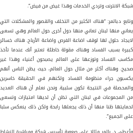
شبكة الانترنت وتردي الخدمات وهذا غيض من فيض”.
وتابع د.بالمر: “هناك الكثير من التخلف والقصور والمشكلات التي
يعاني منها لبنان تعاني منها دول أخرى حول العالم وهي تسعى
لايجاد حلول لها لوقف اضاعة الفرص واضاعة الأرباح. هناك خسائر
كبيرة بسبب الفساد وهناك مقولة خاطئة تعتبر أنك عندما تأخذ
مكاسب الفساد وتوزعها على العالم يصبحون أغنياء وهذا غير
صحيح. وهناك أكثر من مثال حول العالم، حيث يظن الناس أنهم
يكسبون جراء منظومة الفساد ولكنهم في الحقيقة خاسرين
والمحصلة في النتيجة تكون سلبية. ونحن نعلم أن هناك العديد
من المجموعات في لبنان التي تظن أن لديها امتيازات وتسعى
لحمايتها ظنا منها أن ذلك يجعلها رابحة ولكن ذلك ينعكس سلبا
على الجميع”.
وأعطى د. بالمر مثالا على صعوبة تأسيس شركة ومباشرة النشاط