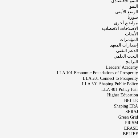
النمو الاقتصادي
النمو
الوضع الأمني
سوريا
مواضيع أخرى
الاصلاحات الاقتصادية
الأبحاث
المؤتمرات
إصدارات المعهد
الدعم التقني
البحث العلمي
البرامج
Leaders’ Academy
LLA 101 Economic Foundations of Prosperity
LLA 201 Connect to Prosperity
LLA 301 Shaping Public Policy
LLA 401 Policy Fair
Higher Education
BELLE
Shaping ERA
SERAJ
Green Grid
PRISM
ERASE
BELIEF