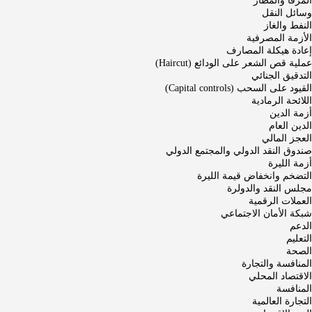
المرفأ والمطار
وسائل النقل
النفط والغاز
الأزمة المصرفية
إعادة هيكلة المصارف
عملية قص الشعر على الودائع (Haircut)
التدقيق الجنائي
القيود على السحب (Capital controls)
اللائحة الرمادية
أزمة الدين
الدين العام
العجز المالي
صندوق النقد الدولي والمجتمع الدولي
أزمة الليرة
التضخم وانخفاض قيمة الليرة
مجلس النقد والدولرة
العملات الرقمية
شبكة الأمان الاجتماعي
الدعم
التعليم
الصحة
المنافسة والتجارة
الاقتصاد المحلي
المنافسة
التجارة العالمية