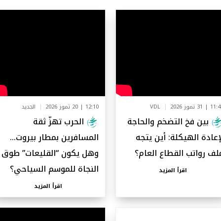
1 | 31 تموز 2026
VDL
12:10 | 20 تموز 2026
الجديد
بين فخ التضخم والحاجة
الحرب تهزّ ثقة
إعادة الهيكلة: أين يتجه
المسافرين بمطار بيروت…
لف رواتب القطاع العام؟
وهل يكون “القليعات” طوق
النجاة للموسم السياحي؟
اقرأ المزيد
اقرأ المزيد