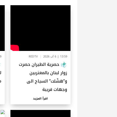
13:59 | 6 آب 2026
REDTV
1:49
حصرية الطيران حصرت
زوار لبنان بالمغتربين
ل
و”هشّلت” السياح الى
م
وجهات قريبة
اقرأ المزيد