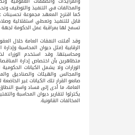
والمزايدات والصفقات العمومية وت
والمخالفات في التنفيذ والتوظيف وتحد
كما اقترح المعهد مجموعة تحسينات عل
قابل للتنفيذ وتعطي استقلالية وصلاح
تسمح لها بمراقبة عمل الحكومة لجهة ال
وقد أفلتت النفقات العامة خلال العقو
الرقابية (مثل ديوان المحاسبة وإدارة 
ومحاسبتها. وقد استخدم الوزراء لذل
متظاهرين بأن اختصاص إدارة المنا
الوزارات ولا يشمل الكيانات الحكومية
والمجالس والهيئات والصناديق والم
صانعو القرار تلك الكيانات غير الخاضعة 
العامة، ما أدى إلى فساد واسع النطاق
يكترثوا لتقارير ديوان المحاسبة والت
المخالفات القانونية.