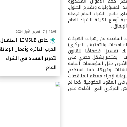
ظهر حجم الأموال المهدورة
د المسؤوليات وتقترح الحلول.
ى قانون الشراء العام تجعله
ية أوسع لهيئة الشراء العام
إنفاق .
15:08 | 17 تشرين الأول 2024
د الماضية من إشراف الهيئات
خاص LIMSLB: استغلال
المناقصات والتفتيش المركزي)
الحرب الدائرة وأعمال الإغاثة
ك تفسيرًا فضفاضًا للقانون
قصات يقتصر بشكل حصري على
لتمرير الفساد في الشراء
 الأخرى مثل المؤسسات العامة
العام
نشئات وغيرها. كما استخدم
للرقابة لإجراء معظم المناقصات
 في العقود الحكومية؛ كما لم
فتيش المركزي التي أضاءت على