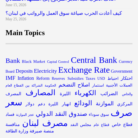
June 15, 2026
كيف أعادت الحرب صياغة سوق العمل والرواتب في لبنان؟
May 25, 2026
Main Topics
Central Bank
Bank
Black Market
Capital Control
Currency
Exchange Rate
Electricity
Deposits
Government
Board
IMF
Inflation
احتكار
Reform
Subsidies
احتياط
Reserves
Taxes
USD
التضخم
اصلاح
العملات الأجنبية
استثمار
الحكومة
الشراكة بين القطاع العام
المصارف
الكهرباء
الضرائب
الليرة
المصرف
والخاص
سعر
الودائع
الموازنة
المركزي
انهيار الليرة
دعم
دولار
صرف
صندوق النقد الدولي
فساد
سوق سوداء
عجز الموازنة
مصرف لبنان
قطاع خاص
منافسة
مجلس النقد
قطاع عام
منصة صيرفة
وزارة الطاقة