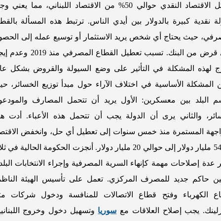
يشكل الاقتصاد النقدي حوالي 50% من الاقتصاد اللبناني، مما يعني و
ة نقدية كبيرة بالدولار بين أيدي الناس. ترتبط هذه المسألة بالقط
رفي، حيث يحتاج أي شخص يريد الاستثمار أو توسيع عمله إلى الحص
على قرض من البنك. تسبب تعطيل القطاع المصرفي منذ 019
 لهذه المشكلة في التأثير على وضع السيولة والقروض بشكل عام
 المشكلة الأساسية في اختلاف الآراء حول مبدأ توزيع الخسائر، ح
م البلد بين معسكرين: الأول يريد أن تتحمل المصارف والمودعو
ائر، والثاني يرى أن الدولة يجب أن تتحمل هذه الأعباء. أدت ه
اجهة المستمرة منذ خمس سنوات إلى تعطيل أي حل، وانخفض الاقتص
من 54 مليار دولار إلى حوالي 20 مليار دولار. أنجزت الحكومة الحالية في ث
 عدة إصلاحات مهمة كإنهاء السرية المصرفية وإجراء الانتخابات البلد
ين حاكم جديد للمصرف المركزي. تعمل على تأسيس الهيئة الناظم
ع الكهرباء وفتح قطاع الاتصالات للمنافسة ودخول شركات مث
لينك. يجب إصلاح العلاقات مع
سوريا
وتسهيل دخول وخروج اللبناني