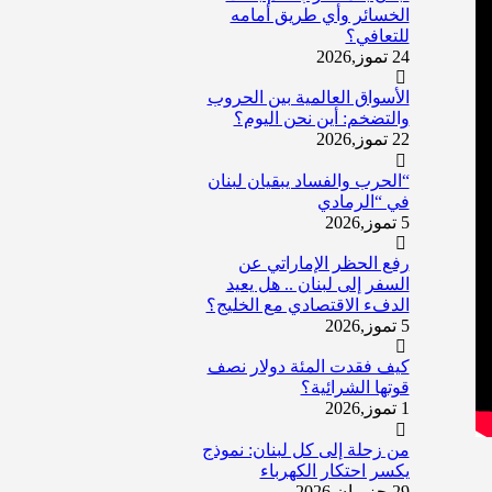
الخسائر وأي طريق أمامه
للتعافي؟
24 تموز,2026
الأسواق العالمية بين الحروب
والتضخم: أين نحن اليوم؟
22 تموز,2026
“الحرب والفساد يبقيان لبنان
في “الرمادي
5 تموز,2026
رفع الحظر الإماراتي عن
السفر إلى لبنان .. هل يعيد
الدفء الاقتصادي مع الخليج؟
5 تموز,2026
كيف فقدت المئة دولار نصف
قوتها الشرائية؟
1 تموز,2026
من زحلة إلى كل لبنان: نموذج
يكسر احتكار الكهرباء
29 حزيران,2026