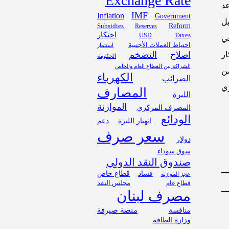
Exchange Rate
عد
IMF
Inflation
Government
ل
Subsidies
Reform
Reserves
احتكار
USD
Taxes
في
احتياط العملات الأجنبية
استثمار
التضخم
ر
اصلاح
الحكومة
الشراكة بين القطاع العام والخاص
ن
الكهرباء
الضرائب
زي
المصارف
الليرة
الموازنة
المصرف المركزي
الودائع
انهيار الليرة
دعم
سعر صرف
دولار
سوق سوداء
صندوق النقد الدولي
فساد
قطاع خاص
عجز الموازنة
مجلس النقد
قطاع عام
مصرف لبنان
منافسة
منصة صيرفة
وزارة الطاقة