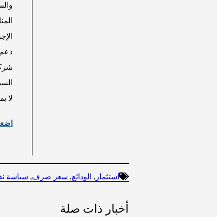
والس
المن
الإج
دعم 
شركة
السي
لا ي
اضغط 
استثمار
,
الودائع
,
سعر صرف
,
سياسة نق
أخبار ذات صلة