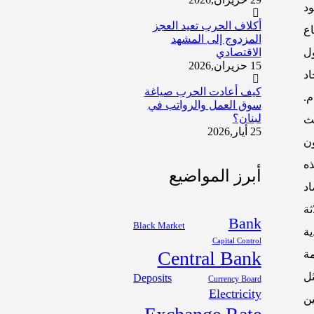
جود
أكلاف الحرب تعيد العجز
اع
المزدوج إلى المشهد
الاقتصادي
ول
15 حزيران,2026
2 وعدم إيجاد
كيف أعادت الحرب صياغة
.
سوق العمل والرواتب في
لبنان؟
يث
25 أيار,2026
ن
ذه
أبرز المواضيع
اد
لاثة
Bank
Black Market
ية
Capital Control
Central Bank
ة
ل
Deposits
Currency Board
Electricity
ين