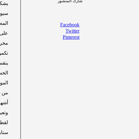
شارك المنشور
سيول
المص
Facebook
Twitter
Pinterest
مخرج
تكمن
ينقس
الخس
المو
أشهر
وتعي
لقطا
ستار