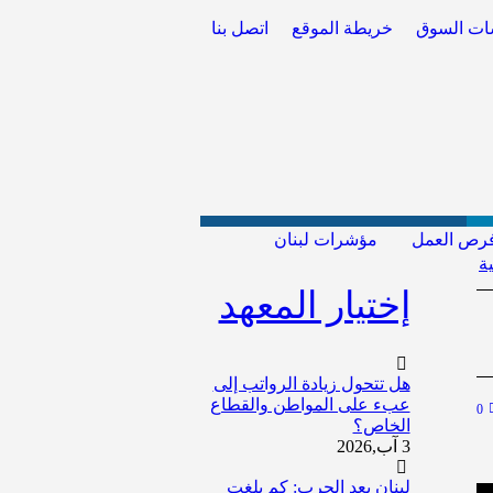
اسات السوق
خريطة الموقع
اتصل بنا
رص العمل
مؤشرات لبنان
ة
إختيار المعهد
هل تتحول زيادة الرواتب إلى
عبء على المواطن والقطاع
0
الخاص؟
3 آب,2026
لبنان بعد الحرب: كم بلغت