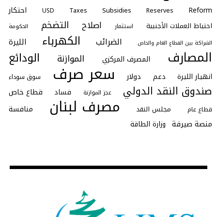
احتكار
Reform
Subsidies
Taxes
Reserves
USD
التضخم
اصلاح
احتياط العملات الأجنبية
استثمار
الحكومة
الكهرباء
الضرائب
الليرة
الشراكة بين القطاع العام والخاص
المصارف
الودائع
الموازنة
المصرف المركزي
سعر صرف
انهيار الليرة
دعم
دولار
سوق سوداء
صندوق النقد الدولي
فساد
قطاع خاص
عجز الموازنة
مصرف لبنان
منافسة
مجلس النقد
قطاع عام
منصة صيرفة
وزارة الطاقة