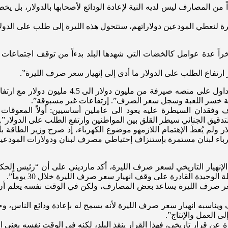
وقعنا Leb Economy عن “أن هناك جزءاً من المصارف ليس لديه النية لإعادة الودائع لأصحابه
ة لنعطي المودعين دولاراتهم، ستتحول هذه الليرة إلى طلب على الدولار
راً عدة عوامل كالخضات التي شهدها البلد بدءاً من توقف اجتماعات ا
رتفاع الطلب على الدولار ما أدى إلى إنهيار سعر صرف الليرة”.
وشدد مارديني على “أنه خلال هذه الفترة من الخض
اية خسر اللعبة وسجل سعر الصرف”. إرتفاعات غير مسبوقة”.
ان السيطرة عليه يعود الى عاملين أساسيين: أولاً المعوقات التي
تدقيق الجنائي سيطر القلق بين المواطنين وارتفع الطلب على الدولار”.
ر ولم يُعطَ الإهتمام اللازمهو موضوع الكهرباء، إذ صرح وزير الطاقة 
رباء لبنان مستمرة بإستنزاف إحتياطي مصرف لبنان ودولارات المودعين، 
لإنهيار التاريخي لسعر صرف الليرة، أكد مارديني على أن “رئيس الح
حيدة القادرة على وقف انهيار سعر صرف الليرة خلال 30 يوماً”.
 صرف الليرة يساعد بعض المصارف، ولكن في الوقت نفسه يعلم أن هنا
ناسبه انهيار سعر صرف الليرة لأنه يسمح له بإعادة ودائع الناس، وح
ى العمل والإنتاج”.
عن قرار تاريخي، فهذا القرار ينقذ البلد، لكنه في الوقت نفسه يعني