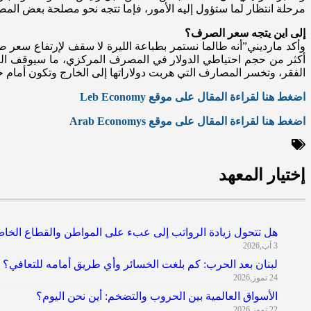
مرحلة انتظار لما ستؤول إليه الأمور، فإما تتجه نحو مصلحة بعض المص
إلى اين يتجه سعر الصرف؟
وأكد مارديني”أنه طالما نستمر بطباعة الليرة لا سقف لإرتفاع سعر ص
أكثر من حجم احتياطي الدولار في المصرف المركزي، ما سيوقف ال
الفقر، وتخسر المصارف التي هربت دولاراتها إلى الخارج وتكون أمام خي
اضغط هنا لقراءة المقال على موقع Leb Economy
اضغط هنا لقراءة المقال على موقع Arab Economys
إختيار المعهد
هل تتحول زيادة الرواتب إلى عبء على المواطن والقطاع الخا
3 آب,2026
لبنان بعد الحرب: كم بلغت الخسائر وأي طريق أمامه للتعافي؟
24 تموز,2026
الأسواق العالمية بين الحروب والتضخم: أين نحن اليوم؟
22 تموز,2026