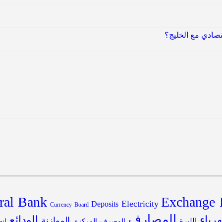
قتصادي مع الخليج؟
ral Bank
Exchange 
Electricity
Deposits
Currency Board
المصارف
هرباء
الودائع
الموازنة
الليرة
المصرف المركزي
انه