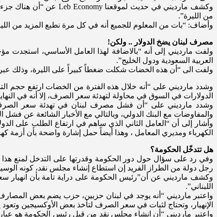
وكشف مارديني في حديث لم
من الليرة”.
وأضاف: “بات من المعلوم للجميع أنه في كل مرة نطبع المزيد من اللير
مصرف لبنان يضخ الدولار .. ولكن!
ولفت مارديني إلى أنه “بالاضافة لهذا العامل الأساسي، استجدت مؤخ
العربية السعودية ودول الخليج”.
ولفت الى “أن هذه الخضات شكلت ضغطاً كبيراً على الليرة، وذلك عبر ا
الدولارات في السوق في محاولة لتهدئة سعر الصرف، إلا أنه في النه
وشدد مارديني على “أن فشل مصرف لبنان في تهدئة سعر الصرف وفقد
والمفاوضات مع البنك الدولي، وبالتالي مع الأخبار الشائعة عن فشل ال
وأشار إلى أن “العامل الثاني الذي ساهم في ارتفاع الطلب على الدولا
الكهرباء ومديري المعامل ، وهذا أيضاً حمل إشارة واضحة بأن أزمة كه
هل تتدخّل الحكومة؟
وفي رد على سؤال حول دور الحكومة وقدرتها على التدخل لمنع هذا ا
رجل دولة من الطراز الفريد إن استطاع إنشاء مجلس نقد، كونه الوسيلة الو
وكشف مارديني عن أن”رئيس الحكومة على دراية تامة بأن انهيار سعر
اللبناني”.
واعتبر مارديني “أنه يوجد في لبنان حزبين، حزب يضم بعض المصارف وي
الإنهيار، وتحتاج لثبات في سعر الصرف لتأخذ بعض الأوكسيجين وتعود إل
واعتبر مارديني “أن انشاء مجلس نقد من قبل رئيس الحكومة هو عبارة 