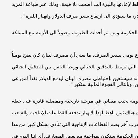
ا بالدولار، بل يخطط لإعادتها بالليرة الت أضحت بلا قيمة، وذلك عبر طباعة المزيد
، ما سيؤدي الى ارتفاع سعر صرف الدولار وانهيار الليرة “.
لحكومة ومن ثم أحداث الطيونة، وصولاً الى الأزمة مع المملكة
ات ارتفع حجم التداول على منصه صيرفة من مليون دولار الى 4.5 مليون دولار مع ارتفاع يومي بسعر الصرف، ما يعني أن مصرف لبنان كان يضخ يومياً
 ترتبط بالتدقيق الجنائي وربط الناس بين التدقيق الجنائي
بأنه سيستعين بإحتياطي مصرف لبنان ليدفع الدولار نقداً لموزعي
وبالتالي الفجوة المالية ستكبر “.
كومة نجيب ميقاتي في مرحلة تاريخية ومفصلية قادرة على جعله
ك ثمن باهظ لهذا الإنهيار تدفعه القطاعات الإنتاجية والشعب
زب آخر يضم القطاعات الإنتاجية التي تتأذى بشكل كبير من هذا
 ان الحكومة ستكون بمواجهة مع بعض المصارف. أي إننا اليوم في