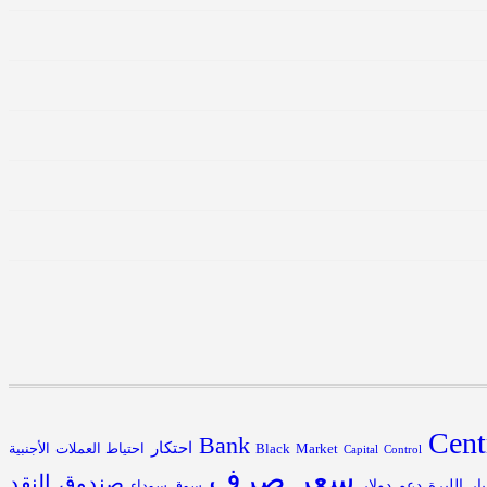
Cent
Bank
احتكار
احتياط العملات الأجنبية
Black Market
Capital Control
سعر صرف
صندوق النقد
يار الليرة
دعم
دولار
سوق سوداء