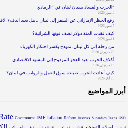
“الحرب والفساد يبقيان لبنان في “الرمادي
5 تموز,2026
رفع الحظر الإماراتي عن السفر إلى لبنان .. هل يعيد الدفء الا
5 تموز,2026
كيف فقدت المئة دولار نصف قوتها الشرائية؟
1 تموز,2026
من زحلة إلى كل لبنان: نموذج يكسر احتكار الكهرباء
29 حزيران,2026
أكلاف الحرب تعيد العجز المزدوج إلى المشهد الاقتصادي
15 حزيران,2026
كيف أعادت الحرب صياغة سوق العمل والرواتب في لبنان؟
25 أيار,2026
أبرز المواضيع
Rate
IMF
Inflation
Government
Reform
Subsidies
Reserves
Taxes
USD
الك
التضخم
اصلاح
الضرائب
استثمار
الحكومة
الشراكة بين القطاع العام والخاص