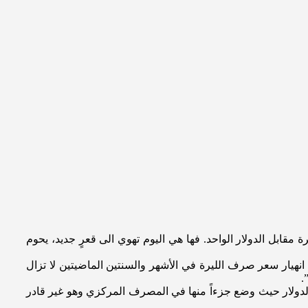
أي وسيلة أو إجراء منذ قرابة العامين في لجم إنهيار العملة الوطنية التي بقيت صامدة قرابة الثلاثة عقود على سعر صرف 1500 ليرة مقابل الدولار الواحد. فها هي اليوم تهوي الى قعرٍ جديد، يحوم
ى انهيار سعر صرف الليرة في الأشهر والسنتين الماضيتين لا تزال
 بالدولار حيث وضع جزءاً منها في المصرف المركزي وهو غير قادر