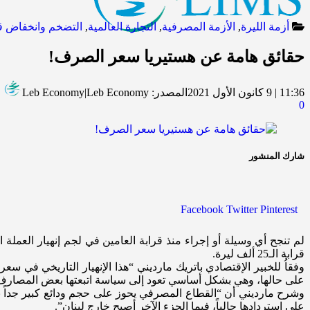
أزمة الليرة
,
الأزمة المصرفية
,
التجارة العالمية
,
التضخم وانخفاض قي
حقائق هامة عن هستيريا سعر الصرف!
11:36 | 9 كانون الأول 2021
المصدر:
Leb Economy|Leb Economy
0
شارك المنشور
Facebook
Twitter
Pinterest
قرابة الـ25 ألف ليرة.
وفقاُ للخبير الإقتصادي باتريك مارديني “هذا الإنهيار التاريخي في سع
على حالها، وهي بشكل أساسي
تعود إلى سياسة اتبعتها بعض المصارف منذ عام 2019، عبر اللجوء الى الليرة لإعادة ودائع
وشرح مارديني أن “القطاع المصرفي يحوز على حجم ودائع كبير جداً بال
على استردادها حالياً، فيما الجزء الآخر أصبح خارج لبنان”.