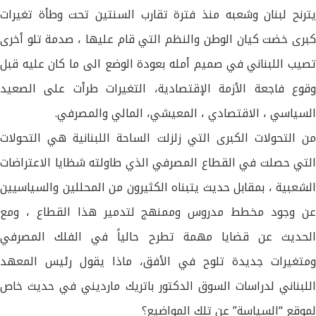
يترنح لبنان وشعبه منذ فترة تقارب السنتين تحت وطأة تغيرات
كبرى خضت كيان الوطن والنظم التي قام عليها ، صدمة تلو أخرى
تصيب اللبناني في صميم أمله بعودة الوضع الى ما كان عليه قبل
وقوع فاجعة الأزمة الإقتصادية، التغيرات طرأت على الصعيد
السياسي ، الاقتصادي ، المعيشي، المالي والمصرفي.
من التحولات الكبرى التي زلزلت الساحة اللبنانية هي التحولات
التي حصلت في القطاع المصرفي الذي طاولته شظايا الاعتراضات
الشعبية ، بمقابل حديث يتبناه الكثيرون من المحللين والسياسيين
عن وجود مخطط مدروس وممنهج لتدمير هذا القطاع ، ومع
الحديث عن قضايا مهمة تطرح حالياً في الفلك المصرفي
ومتغيرات جديدة تلوح في الأفق، ماذا يقول رئيس المعهد
اللبناني لدراسات السوق الدكتور باتريك مارديني في حديث خاص
لموقع “السياسة” عن تلك المواضيع؟