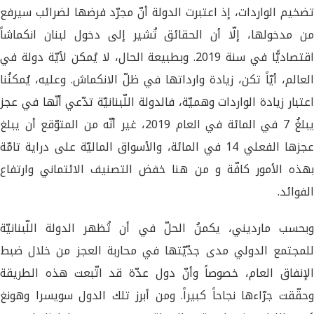
تضخيم الواردات، إذ اعتبرت الدولة أنّ مجرّد فرضها لضرائب سيرفع
من مدخولها، إلّا أن الحقائق تُشير إلى دخول لبنان انكماشاً
اقتصاديًّا في سنة 2019. وبطبيعة الحال، لا يُمكن لأيّة دولة في
العالم، أيّاً تكن، زيادة وارداتها في ظلّ الانكماش. وعليه، يُمكنُنا
اعتبار زيادة الواردات وهميّة، فالدولة اللّبنانيّة تدّعي أنّها في عجز
يبلغُ 7 في المائة في العام 2019، غير أنّه من المتوّقع أن يبلغ
عجزها الفعلي 14 في المائة، والأسواق الماليّة على دراية تامّة
بهذه الأمور كافّة و من هنا خفض التصنيف الائتماني وارتفاع
الفوائد.
وبحسب مارديني، يكمنُ الحلّ في أن تُظهر الدولة اللّبنانيّة
للمجتمع الدولي مدى جدّيّتها في محاربة العجز من خلال ضبط
الإنفاق العام، خصوصاً وأنّ دول عدّة قد اتّبعت هذه الطريقة
وحقّقت جرّاءها نجاحاً كبيراً. ومن أبرز تلك الدول سويسرا وهونغ