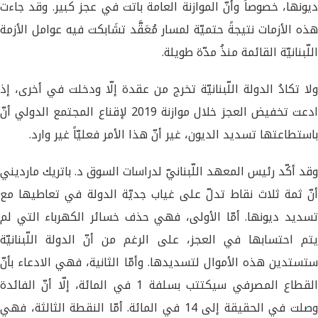
ديونها، خصوصاً وأنّ الموازنة العامة باتت في عجز كبير. وقد جاءت
هذه الأزمات نتيجةً حتميّة لمسار مُعَقَّد تشَابكت فيه عوامل الأزمة
اللّبنانيّة القائمة منذُ مدّة طويلة.
ولا تكادُ الدولة اللّبنانيّة تخرج من عقدة إلّا ودخلت في أخرى، إذ
ادعت تخفيض العجز خلال موازنة 2019 لإقناع المجتمع الدولي أنّ
باستطاعتها تسديد الديون، غير أنّ هذا الأمر فعليّاً غير وارد.
وقد أكّد رئيس المعهد اللّبنانيّ لدراسات السوق د. باتريك مارديني
أنّ ثمة ثلاث نقاط تدلّ على غياب جديّة الدولة في تعاطيها مع
تسديد ديونها. أمّا الأولى، فهي حذف خسائر الكهرباء التي لم
يتم احتسابها في العجز، على الرغم من أنّ الدولة اللّبنانيّة
ستستدين هذه الأموال لتسديدها. وأمّا الثانية، فهي الادعاء بأنّ
القطاع المصرفي سيكتتب بسلفة 1 في المائة، إلّا أنّ الفائدة
وصلت في الحقيقة إلى 14 في المائة. أمّا النقطة الثالثة، فهي