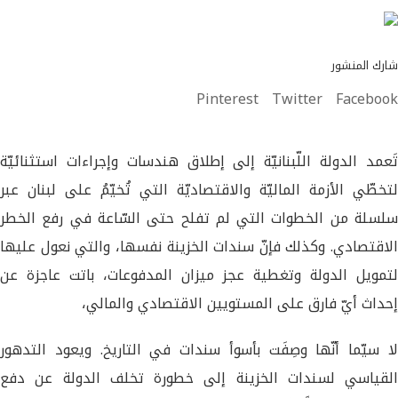
شارك المنشور
Pinterest
Twitter
Facebook
تَعمد الدولة اللّبنانيّة إلى إطلاق هندسات وإجراءات استثنائيّة
لتخطّي الأزمة الماليّة والاقتصاديّة التي تُخيّمُ على لبنان عبر
سلسلة من الخطوات التي لم تفلح حتى السّاعة في رفع الخطر
الاقتصادي. وكذلك فإنّ سندات الخزينة نفسها، والتي نعول عليها
لتمويل الدولة وتغطية عجز ميزان المدفوعات، باتت عاجزة عن
إحداث أيّ فارق على المستويين الاقتصادي والمالي،
لا سيّما أنّها وصِفَت بأسوأ سندات في التاريخ. ويعود التدهور
القياسي لسندات الخزينة إلى خطورة تخلف الدولة عن دفع